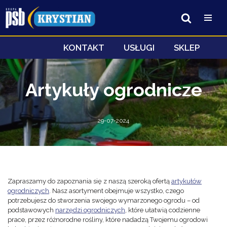
Przejdź
do
treści
KONTAKT
USŁUGI
SKLEP
Artykuły ogrodnicze
29-07-2024
Zapraszamy do zapoznania się z naszą szeroką ofertą
artykułów
ogrodniczych
. Nasz asortyment obejmuje wszystko, czego
potrzebujesz do stworzenia swojego wymarzonego ogrodu – od
podstawowych
narzędzi ogrodniczych
, które ułatwią codzienne
prace, przez różnorodne rośliny, które nadadzą Twojemu ogrodowi