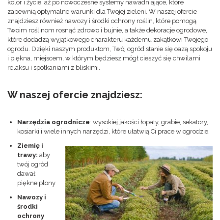
kolor i życie, aż po nowoczesne systemy nawadniające, które
zapewnią optymalne warunki dla Twojej zieleni. W naszej ofercie
znajdziesz również nawozy i środki ochrony roślin, które pomogą
Twoim roślinom rosnąć zdrowo i bujnie, a także dekoracje ogrodowe,
które dodadzą wyjątkowego charakteru każdemu zakątkowi Twojego
ogrodu. Dzięki naszym produktom, Twój ogród stanie się oazą spokoju
i piękna, miejscem, w którym będziesz mógł cieszyć się chwilami
relaksu i spotkaniami z bliskimi.
W naszej ofercie znajdziesz:
Narzędzia ogrodnicze
: wysokiej jakości łopaty, grabie, sekatory,
kosiarki i wiele innych narzędzi, które ułatwią Ci prace w ogrodzie.
Ziemię i
trawy:
aby
twój ogród
dawał
piękne plony
Nawozy i
środki
ochrony