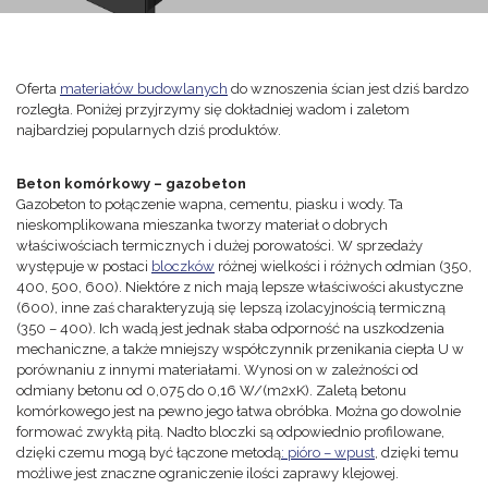
Oferta
materiałów budowlanych
do wznoszenia ścian jest dziś bardzo
rozległa. Poniżej przyjrzymy się dokładniej wadom i zaletom
najbardziej popularnych dziś produktów.
Beton komórkowy – gazobeton
Gazobeton to połączenie wapna, cementu, piasku i wody. Ta
nieskomplikowana mieszanka tworzy materiał o dobrych
właściwościach termicznych i dużej porowatości. W sprzedaży
występuje w postaci
bloczków
różnej wielkości i różnych odmian (350,
400, 500, 600). Niektóre z nich mają lepsze właściwości akustyczne
(600), inne zaś charakteryzują się lepszą izolacyjnością termiczną
(350 – 400). Ich wadą jest jednak słaba odporność na uszkodzenia
mechaniczne, a także mniejszy współczynnik przenikania ciepła U w
porównaniu z innymi materiałami. Wynosi on w zależności od
odmiany betonu od 0,075 do 0,16 W/(m2xK). Zaletą betonu
komórkowego jest na pewno jego łatwa obróbka. Można go dowolnie
formować zwykłą piłą. Nadto bloczki są odpowiednio profilowane,
dzięki czemu mogą być łączone metodą
: pióro – wpust
, dzięki temu
możliwe jest znaczne ograniczenie ilości zaprawy klejowej.