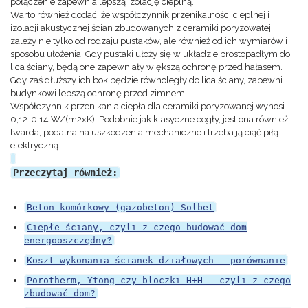
połączenie zapewnia lepszą izolację cieplną.
Warto również dodać, że współczynnik przenikalności cieplnej i
izolacji akustycznej ścian zbudowanych z ceramiki poryzowatej
zależy nie tylko od rodzaju pustaków, ale również od ich wymiarów i
sposobu ułożenia. Gdy pustaki ułoży się w układzie prostopadłym do
lica ściany, będą one zapewniały większą ochronę przed hałasem.
Gdy zaś dłuższy ich bok będzie równoległy do lica ściany, zapewni
budynkowi lepszą ochronę przed zimnem.
Współczynnik przenikania ciepła dla ceramiki poryzowanej wynosi
0,12-0,14 W/(m2xK). Podobnie jak klasyczne cegły, jest ona również
twarda, podatna na uszkodzenia mechaniczne i trzeba ją ciąć piłą
elektryczną.
Przeczytaj również:
Beton komórkowy (gazobeton) Solbet
Ciepłe ściany, czyli z czego budować dom
energooszczędny?
Koszt wykonania ścianek działowych – porównanie
Porotherm, Ytong czy bloczki H+H – czyli z czego
zbudować dom?