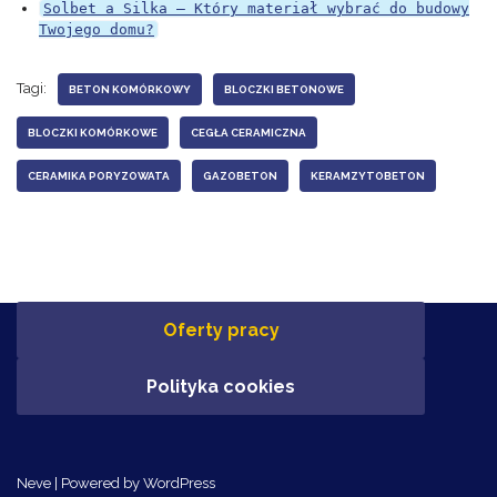
Solbet a Silka – Który materiał wybrać do budowy
Twojego domu?
Tagi:
BETON KOMÓRKOWY
BLOCZKI BETONOWE
BLOCZKI KOMÓRKOWE
CEGŁA CERAMICZNA
CERAMIKA PORYZOWATA
GAZOBETON
KERAMZYTOBETON
Oferty pracy
Polityka cookies
Neve
| Powered by
WordPress