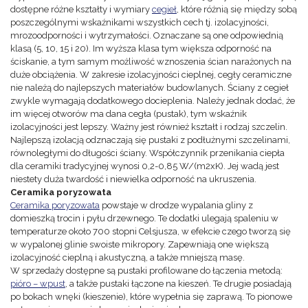
dostępne różne kształty i wymiary
cegieł
, które różnią się między sobą
poszczególnymi wskaźnikami wszystkich cech tj. izolacyjności,
mrozoodporności i wytrzymałości. Oznaczane są one odpowiednią
klasą (5, 10, 15 i 20). Im wyższa klasa tym większa odporność na
ściskanie, a tym samym możliwość wznoszenia ścian narażonych na
duże obciążenia. W zakresie izolacyjności cieplnej, cegły ceramiczne
nie należą do najlepszych materiałów budowlanych. Ściany z cegieł
zwykle wymagają dodatkowego docieplenia. Należy jednak dodać, że
im więcej otworów ma dana cegła (pustak), tym wskaźnik
izolacyjności jest lepszy. Ważny jest również kształt i rodzaj szczelin.
Najlepszą izolacją odznaczają się pustaki z podłużnymi szczelinami,
równoległymi do długości ściany. Współczynnik przenikania ciepła
dla ceramiki tradycyjnej wynosi 0,2-0,85 W/(m2xK). Jej wadą jest
niestety duża twardość i niewielka odporność na ukruszenia.
Ceramika poryzowata
Ceramika poryzowata
powstaje w drodze wypalania gliny z
domieszką trocin i pyłu drzewnego. Te dodatki ulegają spaleniu w
temperaturze około 700 stopni Celsjusza, w efekcie czego tworzą się
w wypalonej glinie swoiste mikropory. Zapewniają one większą
izolacyjność cieplną i akustyczną, a także mniejszą masę.
W sprzedaży dostępne są pustaki profilowane do łączenia metodą:
pióro – wpust
, a także pustaki łączone na kieszeń. Te drugie posiadają
po bokach wnęki (kieszenie), które wypełnia się zaprawą. To pionowe