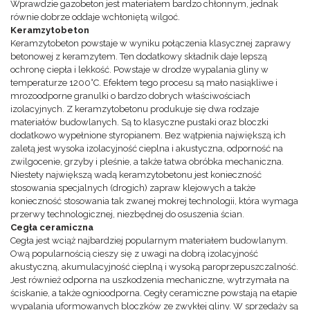
Wprawdzie gazobeton jest materiałem bardzo chłonnym, jednak
równie dobrze oddaje wchłoniętą wilgoć.
Keramzytobeton
Keramzytobeton powstaje w wyniku połączenia klasycznej zaprawy
betonowej z keramzytem. Ten dodatkowy składnik daje lepszą
ochronę ciepła i lekkość. Powstaje w drodze wypalania gliny w
temperaturze 1200°C. Efektem tego procesu są mało nasiąkliwe i
mrozoodporne granulki o bardzo dobrych właściwościach
izolacyjnych. Z keramzytobetonu produkuje się dwa rodzaje
materiałów budowlanych. Są to klasyczne pustaki oraz bloczki
dodatkowo wypełnione styropianem. Bez wątpienia największą ich
zaletą jest wysoka izolacyjność cieplna i akustyczna, odporność na
zwilgocenie, grzyby i pleśnie, a także łatwa obróbka mechaniczna.
Niestety największą wadą keramzytobetonu jest konieczność
stosowania specjalnych (drogich) zapraw klejowych a także
konieczność stosowania tak zwanej mokrej technologii, która wymaga
przerwy technologicznej, niezbędnej do osuszenia ścian.
Cegła ceramiczna
Cegła jest wciąż najbardziej popularnym materiałem budowlanym.
Ową popularnością cieszy się z uwagi na dobrą izolacyjność
akustyczną, akumulacyjność cieplną i wysoką paroprzepuszczalność.
Jest również odporna na uszkodzenia mechaniczne, wytrzymała na
ściskanie, a także ognioodporna. Cegły ceramiczne powstają na etapie
wypalania uformowanych bloczków ze zwykłej gliny. W sprzedaży są