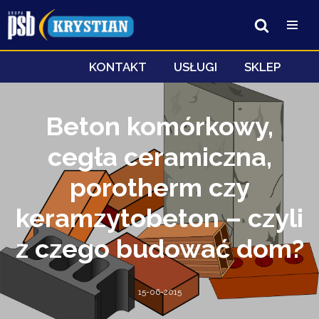
Przejdź
do
treści
KONTAKT
USŁUGI
SKLEP
Beton komórkowy,
cegła ceramiczna,
porotherm czy
keramzytobeton – czyli
z czego budować dom?
15-06-2015