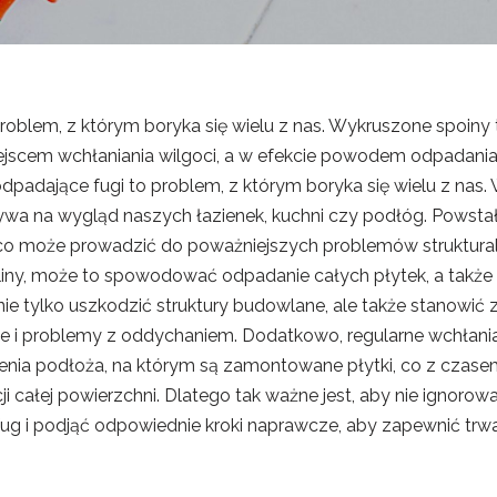
problem, z którym boryka się wielu z nas. Wykruszone spoiny 
scem wchłaniania wilgoci, a w efekcie powodem odpadania ca
odpadające fugi to problem, z którym boryka się wielu z nas.
ywa na wygląd naszych łazienek, kuchni czy podłóg. Powsta
 co może prowadzić do poważniejszych problemów struktura
liny, może to spowodować odpadanie całych płytek, a także 
ie tylko uszkodzić struktury budowlane, ale także stanowić 
 i problemy z oddychaniem. Dodatkowo, regularne wchłanian
ienia podłoża, na którym są zamontowane płytki, co z cz
 całej powierzchni. Dlatego tak ważne jest, aby nie ignoro
ug i podjąć odpowiednie kroki naprawcze, aby zapewnić trw