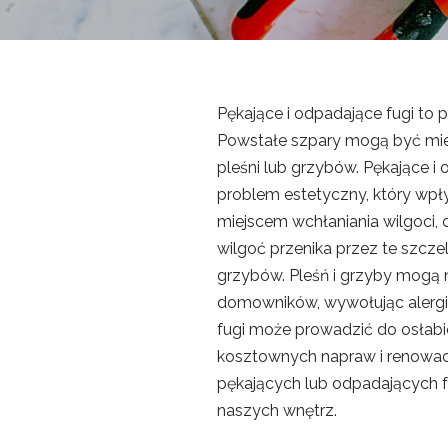
Pękające i odpadające fugi to 
Powstałe szpary mogą być miej
pleśni lub grzybów. Pękające i 
problem estetyczny, który wpł
miejscem wchłaniania wilgoci,
wilgoć przenika przez te szcze
grzybów. Pleśń i grzyby mogą n
domowników, wywołując alergie
fugi może prowadzić do osłab
kosztownych napraw i renowacji
pękających lub odpadających f
naszych wnętrz.