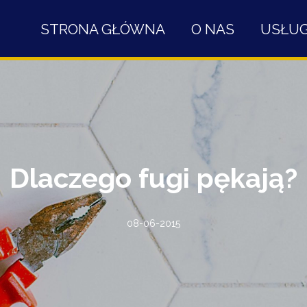
STRONA GŁÓWNA
O NAS
USŁUG
Dlaczego fugi pękają?
08-06-2015