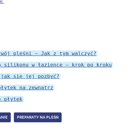
e.
zwój pleśni – Jak z tym walczyć?
o silikonu w łazience – krok po kroku
 jak się jej pozbyć?
płytek na zewnątrz
e płytek
NIE
PREPARATY NA PLEŚŃ