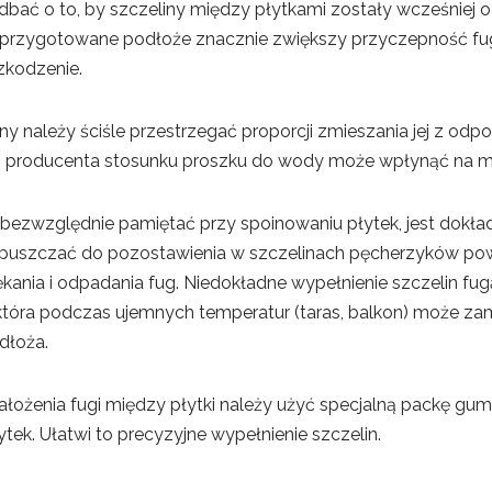
bać o to, by szczeliny między płytkami zostały wcześniej o
 przygotowane podłoże znacznie zwiększy przyczepność fugi,
zkodzenie.
 należy ściśle przestrzegać proporcji zmieszania jej z odpo
 producenta stosunku proszku do wody może wpłynąć na mni
y bezwzględnie pamiętać przy spoinowaniu płytek, jest dokła
opuszczać do pozostawienia w szczelinach pęcherzyków po
kania i odpadania fug. Niedokładne wypełnienie szczelin f
która podczas ujemnych temperatur (taras, balkon) może za
odłoża.
łożenia fugi między płytki należy użyć specjalną packę gum
ek. Ułatwi to precyzyjne wypełnienie szczelin.