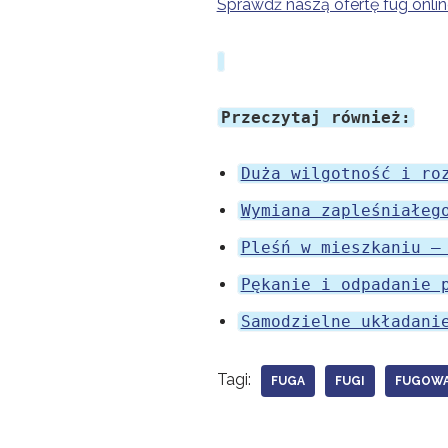
Sprawdź naszą ofertę fug onlin
Przeczytaj również:
Duża wilgotność i ro
Wymiana zapleśniałeg
Pleśń w mieszkaniu –
Pękanie i odpadanie 
Samodzielne układani
Tagi:
FUGA
FUGI
FUGOWA