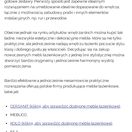
gotowe zestawy. Pierwszy sposób jest zapewne idealnym
rozwiązaniem na umeblowanie idealnie dopasowane do wnętrza,
łącznie z możliwością zabudowy pralki i innych elementów
instalacyjnych, np. rur i przewodów.
Obecnie jednak na rynku artykułów wnętrzarskich można kupić tak
ładne, niezwykle estetyczne i dekoracyjne meble, które są nie tylko
praktyczne, ale jednocześnie nadają wnętrzu łazienki poczucie stylu,
klasy i dobrego gustu jej właścicieli. Decydując się na zakup
nowoczesnych mebli łazienkowych z jednej linii stylistycznej można
stworzyć bardzo oryginalny i jednocześnie harmonijny wystrój
pomieszczenia.
Bardzo efektowne a jednocześnie niesamowicie praktyczne
rozwiązania oferują polskie firmy produkujące meble łazienkowe,
takie jak:
CERSANIT (kliknij, aby sprawdzić dostępne meble łazienkowe)
,
MEBLICO,
KOŁO
(kliknij, aby sprawdzić dostępne meble łazienkowe)
,
FILA,