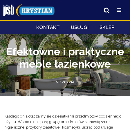
Przejdź
do
treści
KONTAKT
USŁUGI
SKLEP
Efektowne i praktyczne
meble łazienkowe
03-01-2012
Każdego dnia otaczamy się dziesiątkami przedmiotów codziennego
użytku. Wśród nich sporą grupę przedmiotów stanowią środki
higieniczne, przybory toaletowe i kosmetyki. Biorąc pod uwagę