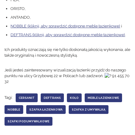
ORISTO,
ANTANDO,
NOBBLE
(kliknij, aby sprawdzić dostępne meble łazienkowe)
i
DEFTRANS
(kliknij, aby sprawdzić dostępne meble łazienkowe)
.
Ich produkty oznaczają się nie tylko doskonałą jakością wykonania, ale
także oryginalną i nowoczesną stylistyką.
Jeśli jesteś zainteresowany wizualizacją łazienki przyjdź do naszego
punktu na ulicy Grzybowej 22 w Policach lub zadzwoń:
91 455 70
32
Tagi:
CERSANIT
DEFTRANS
KOŁO
MEBLE ŁAZIENKOWE
NOBBLE
SZAFKA ŁAZIENKOWA
SZAFKA Z UMYWALKĄ
SZAFKI PODUMYWALKOWE