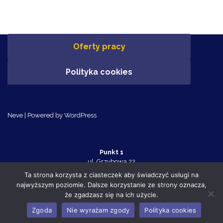
Oferty pracy
Polityka cookies
Neve
| Powered by
WordPress
Punkt 1
ul. Grzybowa 22
Police 72-010
Ta strona korzysta z ciasteczek aby świadczyć usługi na
tel. 91 455 70 32
najwyższym poziomie. Dalsze korzystanie ze strony oznacza,
Punkt 2
że zgadzasz się na ich użycie.
ul. Tanowska 10c
Police 72-010
Zgoda
Nie wyrażam zgody
Polityka cookies
tel. 91 455 75 63