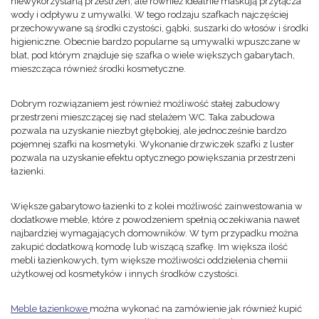
niewykorzystaną przestrzeń, ale również idealnie maskują przyłącza
wody i odpływu z umywalki. W tego rodzaju szafkach najczęściej
przechowywane są środki czystości, gąbki, suszarki do włosów i środki
higieniczne. Obecnie bardzo popularne są umywalki wpuszczane w
blat, pod którym znajduje się szafka o wiele większych gabarytach,
mieszcząca również środki kosmetyczne.
Dobrym rozwiązaniem jest również możliwość stałej zabudowy
przestrzeni mieszczącej się nad stelażem WC. Taka zabudowa
pozwala na uzyskanie niezbyt głębokiej, ale jednocześnie bardzo
pojemnej szafki na kosmetyki. Wykonanie drzwiczek szafki z luster
pozwala na uzyskanie efektu optycznego powiększania przestrzeni
łazienki.
Większe gabarytowo łazienki to z kolei możliwość zainwestowania w
dodatkowe meble, które z powodzeniem spełnią oczekiwania nawet
najbardziej wymagających domowników. W tym przypadku można
zakupić dodatkową komodę lub wiszącą szafkę. Im większa ilość
mebli łazienkowych, tym większe możliwości oddzielenia chemii
użytkowej od kosmetyków i innych środków czystości.
Meble łazienkowe
można wykonać na zamówienie jak również kupić