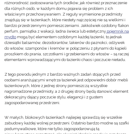
różnorodność zastosowania tych środków, jak również przeznaczenie
dla różnych osób, w każdym domu pojawia się problem z ich
właściwym przechowywaniem. Z reguły wymienione przedmioty
znajdują się w łazienkach, które niestety najczęściej nie są wielkimi i
bardzo przestrzennymi pomieszczeniami. Jakkolwiek ozdobny flakon
perfum, pamiątka z wakacji, ładna świeca lub estetyczny
pojemnik na
mydło
mogą być elementem ozdobnym każdej łazienki, to jednak
dziesiątki balsamów, dezodorantów, lakierów do paznokci, odżywek
do włosów, szamponów i kremów w połączeniu z płynami do kąpieli
proszkiem do prania, szczotkami i grzebieniami do włosów – są raczej
elementami wprowadzającymi do łazienki chaos i poczucie nieładu.
Z tego powodu jednym z bardzo ważnych zadań stojących przed
osobami aranżującymi wnętrza łazienek jest odpowiedni dobór mebli
łazienkowych, które z jednej strony pomieszczą wszystkie
nagromadzone przedmioty, a z drugiej strony będą stanowić element
dekoracyjny dający poczucie stylu, elegancji i z gustem
zagospodarowanej przestrzeni.
W małych, blokowych łazienkach najlepiej sprawdzą się wszelkie
zabudowy każdej wolnej przestrzeni. Ostatnio bardzo modne są szafki
podumywalkowe, które nie tylko zagospodarowują tą