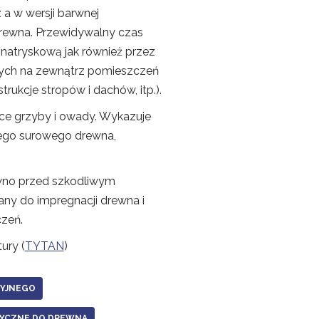
 a w wersji barwnej
drewna. Przewidywalny czas
natryskową jak również przez
nych na zewnątrz pomieszczeń
rukcje stropów i dachów, itp.).
ce grzyby i owady. Wykazuje
wego surowego drewna,
ewno przed szkodliwym
ny do impregnacji drewna i
zeń.
ury (
TYTAN
)
CYJNEGO
TYCZNE DO DREWNA