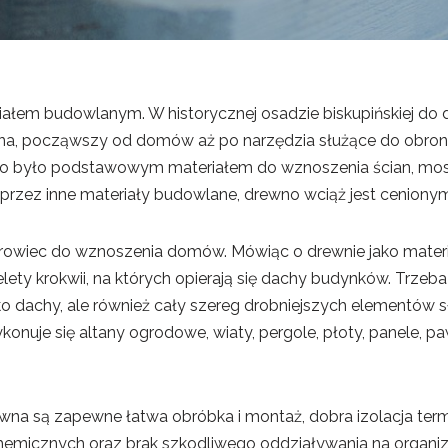
iałem budowlanym. W historycznej osadzie biskupińskiej do
na, począwszy od domów aż po narzędzia służące do obron
wno było podstawowym materiałem do wznoszenia ścian, mostó
 przez inne materiały budowlane, drewno wciąż jest cenio
urowiec do wznoszenia domów. Mówiąc o drewnie jako mater
lety krokwii, na których opierają się dachy budynków. Trzeba
lko dachy, ale również cały szereg drobniejszych elementów
konuje się altany ogrodowe, wiaty, pergole, płoty, panele, p
na są zapewne łatwa obróbka i montaż, dobra izolacja term
chemicznych oraz brak szkodliwego oddziaływania na organiz