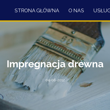
STRONA GŁÓWNA
O NAS
USŁUG
Impregnacja drewna
04-06-2012