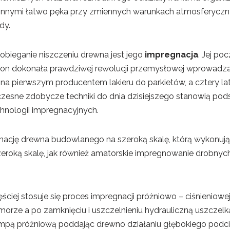
innymi łatwo pęka przy zmiennych warunkach atmosferyczny
dy.
ieganie niszczeniu drewna jest jego
impregnacja
. Jej poc
chon dokonała prawdziwej rewolucji przemysłowej wprowadzaj
ona pierwszym producentem lakieru do parkietów, a cztery la
wczesne zdobycze techniki do dnia dzisiejszego stanowią po
hnologii impregnacyjnych.
ację drewna budowlanego na szeroką skalę, którą wykonują f
eroką skalę, jak również amatorskie impregnowanie drobny
iej stosuje się proces impregnacji próżniowo – ciśnieniowej
orze a po zamknięciu i uszczelnieniu hydrauliczną uszczel
mpą próżniową poddając drewno działaniu głębokiego podciś