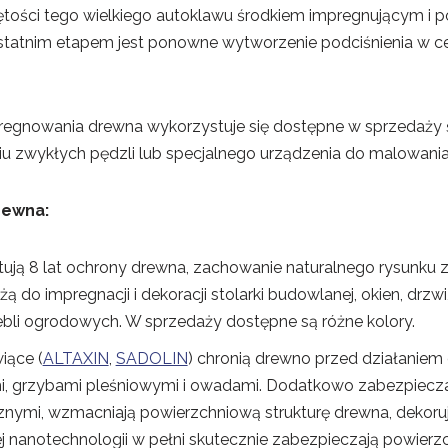
tości tego wielkiego autoklawu środkiem impregnującym i po
tatnim etapem jest ponowne wytworzenie podciśnienia w ce
egnowania drewna wykorzystuje się dostępne w sprzedaży śr
ciu zwykłych pędzli lub specjalnego urządzenia do malowani
rewna:
ują 8 lat ochrony drewna, zachowanie naturalnego rysunku 
użą do impregnacji i dekoracji stolarki budowlanej, okien, dr
bli ogrodowych. W sprzedaży dostępne są różne kolory.
iące (
ALTAXIN
,
SADOLIN
) chronią drewno przed działanie
, grzybami pleśniowymi i owadami. Dodatkowo zabezpiecza
nymi, wzmacniają powierzchniową strukturę drewna, dekoru
ej nanotechnologii w pełni skutecznie zabezpieczają powier