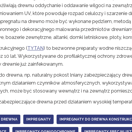
ożliwiają drewnu oddychanie i oddawanie wilgoci na zewnątrz
niowaniem UV, które powoduje rozpad celulozy i szarzenie 
impregnatu na drewno może być wykonane pędzlem, metodą 
chronnego i dekoracyjnego malowania przedmiotów drewnia
, boazerie zewnętrzne, altanki, domki letniskowe, płoty, konst
rukcyjnego (
TYTAN
) to bezwonne preparaty wodne niszczą
z 10 lat. Wykorzystywane do profilaktycznej ochrony zdro
 w drewnie już zainfekowanym.
do drewna, np. naturalny pokost lniany zabezpieczający dr
stnym działaniem czynników atmosferycznych, wykorzystywa
ch, może być stosowany wewnątrz i na zewnątrz pomieszc
abezpieczające drewna przed działaniem wysokiej temperat
A DREWNA
IMPREGNATY
IMPREGNATY DO DREWNA KONSTRUK
ĄCE
IMPREGNATY OGNIOOCHRONNE
IMPREGNATY SPECJALIS