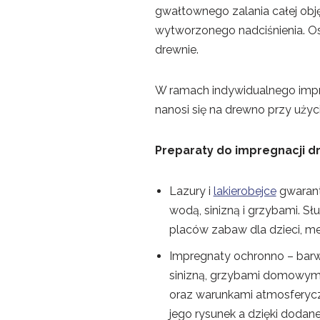
gwałtownego zalania całej obję
wytworzonego nadciśnienia. Os
drewnie.
W ramach indywidualnego impr
nanosi się na drewno przy uży
Preparaty do impregnacji d
Lazury i
lakierobejce
gwarant
wodą, sinizną i grzybami. Sł
placów zabaw dla dzieci, me
Impregnaty ochronno – barw
sinizną, grzybami domowymi
oraz warunkami atmosferycz
jego rysunek a dzięki dodan