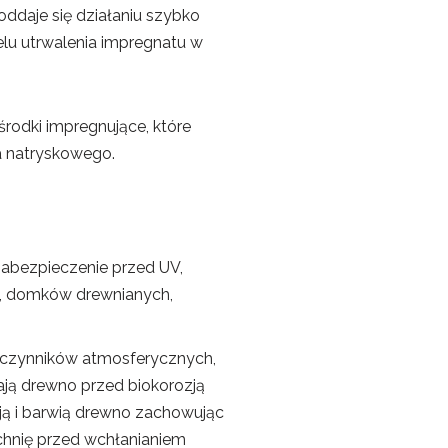
ddaje się działaniu szybko
lu utrwalenia impregnatu w
odki impregnujące, które
a natryskowego.
zabezpieczenie przed UV,
zwi, domków drewnianych,
m czynników atmosferycznych,
ją drewno przed biokorozją
ją i barwią drewno zachowując
zchnię przed wchłanianiem