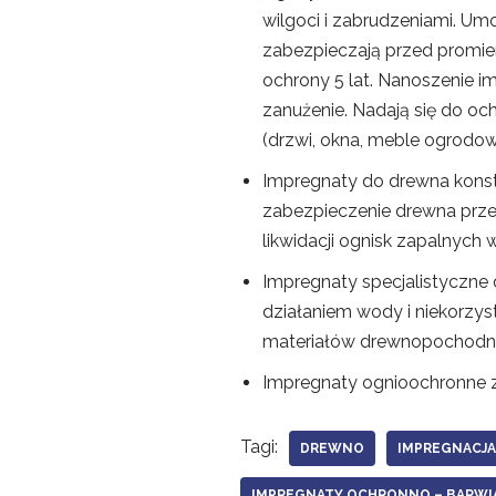
wilgoci i zabrudzeniami. Um
zabezpieczają przed promie
ochrony 5 lat. Nanoszenie 
zanużenie. Nadają się do o
(drzwi, okna, meble ogrodowe
Impregnaty do drewna konst
zabezpieczenie drewna prze
likwidacji ognisk zapalnych
Impregnaty specjalistyczne 
działaniem wody i niekorzy
materiałów drewnopochodny
Impregnaty ognioochronne z
Tagi:
DREWNO
IMPREGNACJ
IMPREGNATY OCHRONNO – BARWI