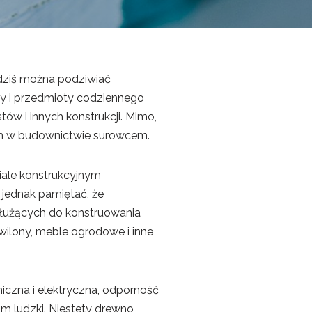
 dziś można podziwiać
y i przedmioty codziennego
w i innych konstrukcji. Mimo,
nym w budownictwie surowcem.
iale konstrukcyjnym
 jednak pamiętać, że
 służących do konstruowania
awilony, meble ogrodowe i inne
iczna i elektryczna, odporność
m ludzki. Niestety drewno