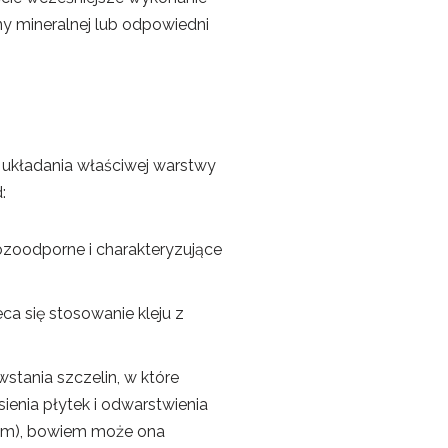
ny mineralnej lub odpowiedni
 układania właściwej warstwy
:
ozoodporne i charakteryzujące
a się stosowanie kleju z
stania szczelin, w które
ienia płytek i odwarstwienia
7 cm), bowiem może ona