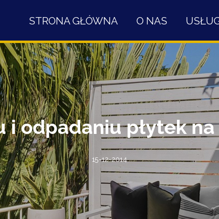
STRONA GŁÓWNA
O NAS
USŁUG
 i odpadaniu płytek na 
15-12-2014