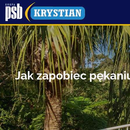
Przejdź
do
treści
Jak zapobiec pękaniu