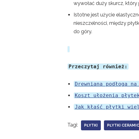
wywołać duży skurcz, który p
Istotne jest użycie elastycz
nieszczelności, między płyt
do góry.
Przeczytaj również:
Drewniana podłoga na
Koszt ułożenia płyte
Jak kłaść płytki wie
Tagi:
PŁYTKI
PŁYTKI CERAMI