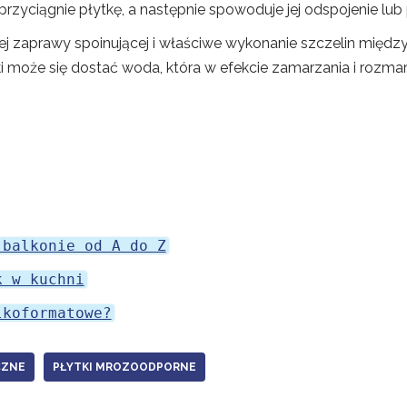
rzyciągnie płytkę, a następnie spowoduje jej odspojenie lub 
nej zaprawy spoinującej i właściwe wykonanie szczelin międz
ki może się dostać woda, która w efekcie zamarzania i rozma
 balkonie od A do Z
k w kuchni
lkoformatowe?
CZNE
PŁYTKI MROZOODPORNE