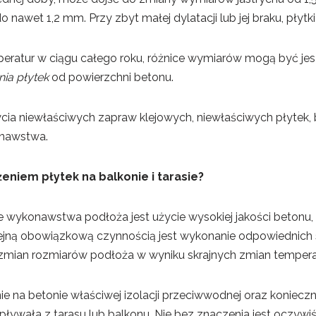
 nawet 1,2 mm. Przy zbyt małej dylatacji lub jej braku, płytki
ratur w ciągu całego roku, różnice wymiarów mogą być jesz
ia płytek
od powierzchni betonu.
ia niewłaściwych zapraw klejowych, niewłaściwych płytek, br
onawstwa.
niem płytek na balkonie i tarasie?
e wykonawstwa podłoża jest użycie wysokiej jakości betonu, k
olejną obowiązkową czynnością jest wykonanie odpowiednich 
 zmian rozmiarów podłoża w wyniku skrajnych zmian tempera
e na betonie właściwej izolacji przeciwwodnej oraz konieczn
wała z tarasu lub balkonu. Nie bez znaczenia jest oczywi