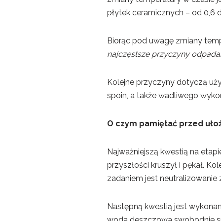
płytek ceramicznych – od 0,6 do
Biorąc pod uwagę zmiany tempe
najczęstsze przyczyny odpadan
Kolejne przyczyny dotyczą użyc
spoin, a także wadliwego wyk
O czym pamiętać przed ułoże
Najważniejszą kwestią na etapi
przyszłości kruszył i pękał. K
zadaniem jest neutralizowanie
Następną kwestią jest wykonani
woda deszczowa swobodnie spły