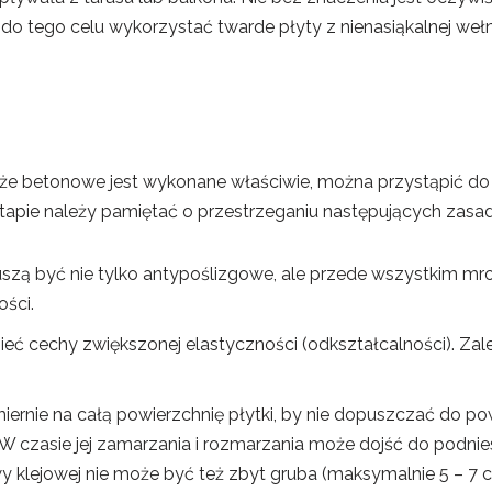
 do tego celu wykorzystać twarde płyty z nienasiąkalnej weł
oże betonowe jest wykonane właściwie, można przystąpić do
tapie należy pamiętać o przestrzeganiu następujących zasad
muszą być nie tylko antypoślizgowe, ale przede wszystkim mr
ości.
ć cechy zwiększonej elastyczności (odkształcalności). Zalec
ernie na całą powierzchnię płytki, by nie dopuszczać do pow
W czasie jej zamarzania i rozmarzania może dojść do podnies
wy klejowej nie może być też zbyt gruba (maksymalnie 5 – 