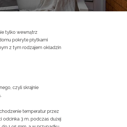
ie tylko wewnątrz
 domu pokryte płytkami
nym z tym rodzajem okładzin
go, czyli skrajnie
.
chodzenie temperatur przez
i odcinka 3 m, podczas dużej
5 do 1,95 mm, a w przypadku