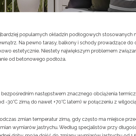
najbardziej popularnych okładzin podłogowych stosowanych n
ewnątrz. Na pewno tarasy, balkony i schody prowadzące do
kowo estetycznie. Niestety największym problemem związa
adanie od betonowego podłoża.
st bezpośrednim następstwem znacznego obciążenia termiczne
od -30°C zimą do nawet +70°C latem) w połączeniu z wilgocią
odczas zmian temperatur zimą, gdy często ma miejsce prze
mian wymiarów jastrychu. Według specjalistów przy długośc
ednej doby, może dojść do zmiany wymiarów jastrychu od 1,