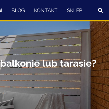
I
BLOG
KONTAKT
SKLEP
balkonie lub tarasie?