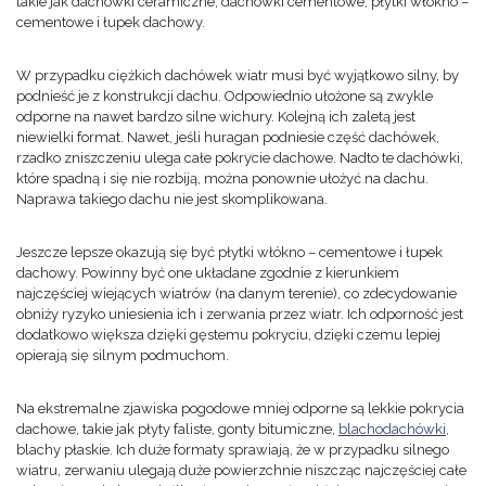
takie jak dachówki ceramiczne, dachówki cementowe, płytki włókno –
cementowe i łupek dachowy.
W przypadku ciężkich dachówek wiatr musi być wyjątkowo silny, by
podnieść je z konstrukcji dachu. Odpowiednio ułożone są zwykle
odporne na nawet bardzo silne wichury. Kolejną ich zaletą jest
niewielki format. Nawet, jeśli huragan podniesie część dachówek,
rzadko zniszczeniu ulega całe pokrycie dachowe. Nadto te dachówki,
które spadną i się nie rozbiją, można ponownie ułożyć na dachu.
Naprawa takiego dachu nie jest skomplikowana.
Jeszcze lepsze okazują się być płytki włókno – cementowe i łupek
dachowy. Powinny być one układane zgodnie z kierunkiem
najczęściej wiejących wiatrów (na danym terenie), co zdecydowanie
obniży ryzyko uniesienia ich i zerwania przez wiatr. Ich odporność jest
dodatkowo większa dzięki gęstemu pokryciu, dzięki czemu lepiej
opierają się silnym podmuchom.
Na ekstremalne zjawiska pogodowe mniej odporne są lekkie pokrycia
dachowe, takie jak płyty faliste, gonty bitumiczne,
blachodachówki
,
blachy płaskie. Ich duże formaty sprawiają, że w przypadku silnego
wiatru, zerwaniu ulegają duże powierzchnie niszcząc najczęściej całe