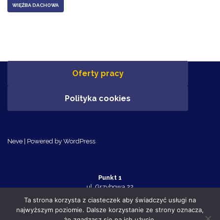
WIĘŹBA DACHOWA
Oferty pracy
Polityka cookies
Neve
| Powered by
WordPress
Punkt 1
ul. Grzybowa 22
Police 72-010
Ta strona korzysta z ciasteczek aby świadczyć usługi na
tel. 91 455 70 32
najwyższym poziomie. Dalsze korzystanie ze strony oznacza,
Punkt 2
że zgadzasz się na ich użycie.