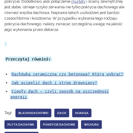
pokrycie. Dodatkowo, jeśli połączenie
murłaty
i ściany zewnętrznej
jest słabe, istnieje ryzyko zerwania nie tylko pokrycia dachowego ale
również więźba dachowa. Naprawa takich uszkodzeń jest bardzo
czasochłonna i kosztowna. W przypadku wybrania tego rodzaju
pokrycia dachowego, należy zwracać szczególną uwagę na jakość
jego wykonania przez dekarza.
Przeczytaj również:
Dachówka ceramiczna czy betonowa? Którą wybrać?
Jak ocieplić dach i strop drewniany?
Ciepły dach – czyli sposób na oszczędność
energii
Tagi:
BLACHODACHÓWKI
DACH
HURAGA
PŁYTA DACHOWA
POKRYCIE DACHOWE
WICHURA