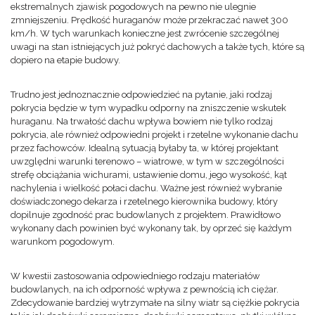
ekstremalnych zjawisk pogodowych na pewno nie ulegnie
zmniejszeniu. Prędkość huraganów może przekraczać nawet 300
km/h. W tych warunkach konieczne jest zwrócenie szczególnej
uwagi na stan istniejących już pokryć dachowych a także tych, które są
dopiero na etapie budowy.
Trudno jest jednoznacznie odpowiedzieć na pytanie, jaki rodzaj
pokrycia będzie w tym wypadku odporny na zniszczenie wskutek
huraganu. Na trwałość dachu wpływa bowiem nie tylko rodzaj
pokrycia, ale również odpowiedni projekt i rzetelne wykonanie dachu
przez fachowców. Idealną sytuacją byłaby ta, w której projektant
uwzględni warunki terenowo – wiatrowe, w tym w szczególności
strefę obciążania wichurami, ustawienie domu, jego wysokość, kąt
nachylenia i wielkość połaci dachu. Ważne jest również wybranie
doświadczonego dekarza i rzetelnego kierownika budowy, który
dopilnuje zgodność prac budowlanych z projektem. Prawidłowo
wykonany dach powinien być wykonany tak, by oprzeć się każdym
warunkom pogodowym.
W kwestii zastosowania odpowiedniego rodzaju materiałów
budowlanych, na ich odporność wpływa z pewnością ich ciężar.
Zdecydowanie bardziej wytrzymałe na silny wiatr są ciężkie pokrycia