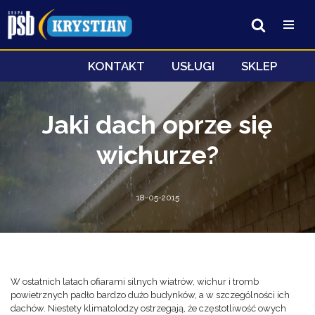
Przejdź
do
treści
KONTAKT
USŁUGI
SKLEP
Jaki dach oprze się
wichurze?
18-05-2015
W ostatnich latach ofiarami silnych wiatrów, wichur i tromb
powietrznych padło bardzo dużo budynków, a w szczególności ich
dachów. Niestety klimatolodzy ostrzegają, że częstotliwość owych