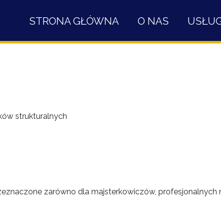
STRONA GŁÓWNA
O NAS
USŁUG
nków strukturalnych
e przeznaczone zarówno dla majsterkowiczów, profesjonalnych