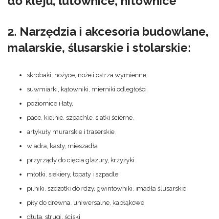
do kleju, lutownice, nitownice
2. Narzędzia i akcesoria budowlane,
malarskie, ślusarskie i stolarskie:
skrobaki, nożyce, noże i ostrza wymienne,
suwmiarki, kątowniki, mierniki odległości
poziomice i łaty,
pace, kielnie, szpachle, siatki ścierne,
artykuły murarskie i traserskie,
wiadra, kasty, mieszadła
przyrządy do cięcia glazury, krzyżyki
młotki, siekiery, łopaty i szpadle
pilniki, szczotki do rdzy, gwintowniki, imadła ślusarskie
piły do drewna, uniwersalne, kabłąkowe
dłuta, strugi, ściski