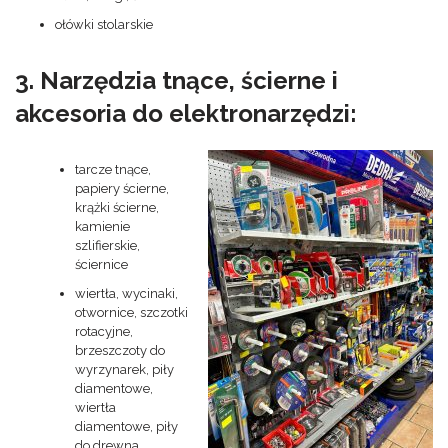
ołówki stolarskie
3. Narzędzia tnące, ścierne i
akcesoria do elektronarzędzi:
tarcze tnące,
papiery ścierne,
krążki ścierne,
kamienie
szlifierskie,
ściernice
wiertła, wycinaki,
otwornice, szczotki
rotacyjne,
brzeszczoty do
wyrzynarek, piły
diamentowe,
wiertła
diamentowe, piły
do drewna