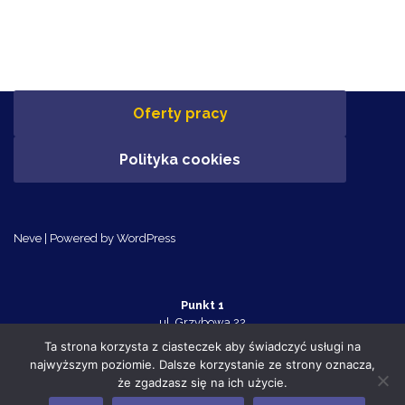
Oferty pracy
Polityka cookies
Neve
| Powered by
WordPress
Punkt 1
ul. Grzybowa 22
Police 72-010
Ta strona korzysta z ciasteczek aby świadczyć usługi na
tel. 91 455 70 32
najwyższym poziomie. Dalsze korzystanie ze strony oznacza,
Punkt 2
że zgadzasz się na ich użycie.
ul. Tanowska 10c