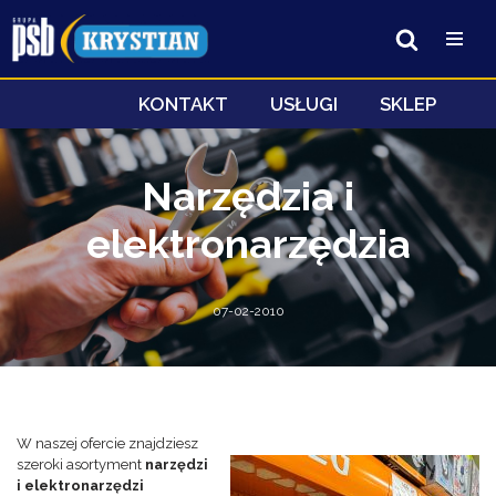
Przejdź
do
treści
KONTAKT
USŁUGI
SKLEP
Narzędzia i
elektronarzędzia
07-02-2010
W naszej ofercie znajdziesz
szeroki asortyment
narzędzi
i elektronarzędzi