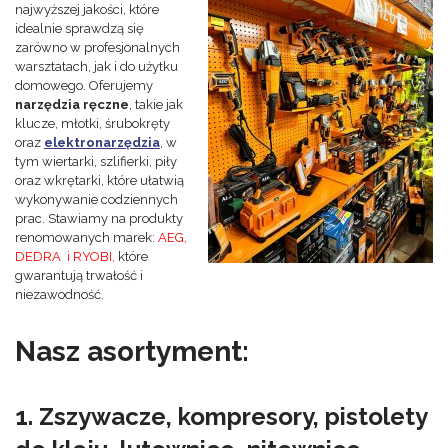
najwyższej jakości, które
idealnie sprawdzą się
zarówno w profesjonalnych
warsztatach, jak i do użytku
domowego. Oferujemy
narzędzia ręczne
, takie jak
klucze, młotki, śrubokręty
oraz
elektronarzędzia
, w
tym wiertarki, szlifierki, piły
oraz wkrętarki, które ułatwią
wykonywanie codziennych
prac. Stawiamy na produkty
renomowanych marek:
AEG,
DEDRA i RYOBI,
które
gwarantują trwałość i
niezawodność.
Nasz asortyment:
1. Zszywacze, kompresory, pistolety