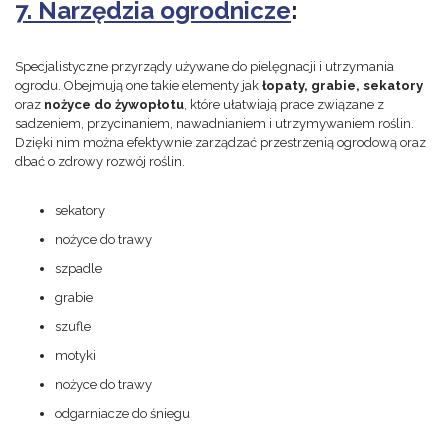
7. Narzędzia ogrodnicze
:
Specjalistyczne przyrządy używane do pielęgnacji i utrzymania
ogrodu. Obejmują one takie elementy jak
łopaty, grabie, sekatory
oraz
nożyce do żywopłotu
, które ułatwiają prace związane z
sadzeniem, przycinaniem, nawadnianiem i utrzymywaniem roślin.
Dzięki nim można efektywnie zarządzać przestrzenią ogrodową oraz
dbać o zdrowy rozwój roślin.
sekatory
nożyce do trawy
szpadle
grabie
szufle
motyki
nożyce do trawy
odgarniacze do śniegu