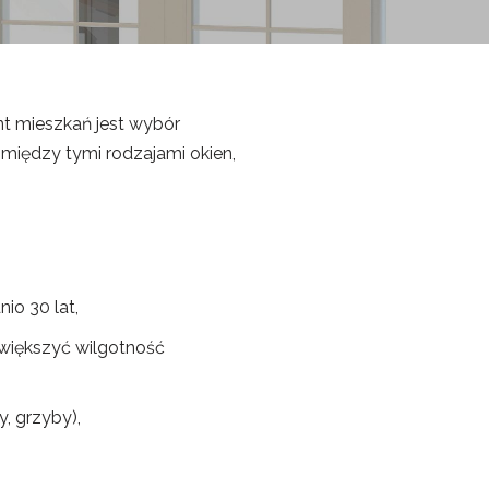
 mieszkań jest wybór
między tymi rodzajami okien,
io 30 lat,
większyć wilgotność
, grzyby),