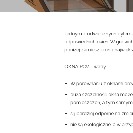
Jednym z odwiecznych dylema
odpowiednich okien. W grę wch
poniżej zamieszczono największ
OKNA PCV – wady
W porównaniu z oknami drewn
duża szczelność okna może 
pomieszczeń, a tym samym wp
są bardziej odporne na zmie
nie są ekologiczne, a w prz