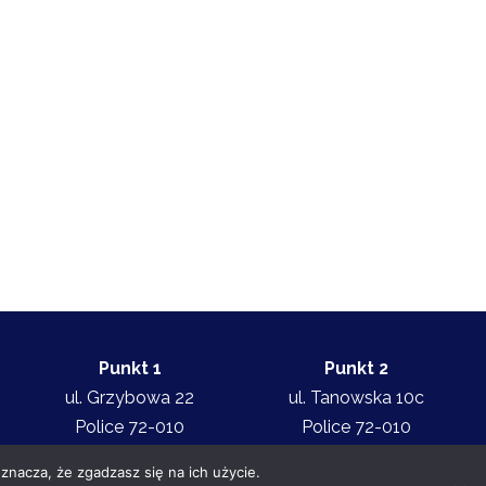
Punkt 1
Punkt 2
ul. Grzybowa 22
ul. Tanowska 10c
Police 72-010
Police 72-010
tel. 91 455 70 32
tel. 91 455 75 63
znacza, że zgadzasz się na ich użycie.