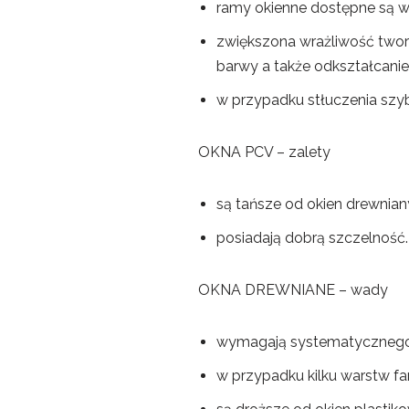
ramy okienne dostępne są w 
zwiększona wrażliwość twor
barwy a także odkształcanie
w przypadku stłuczenia szyb
OKNA PCV – zalety
są tańsze od okien drewniany
posiadają dobrą szczelność.
OKNA DREWNIANE – wady
wymagają systematycznego m
w przypadku kilku warstw far