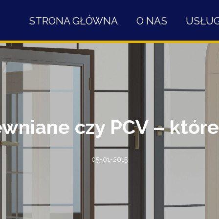
STRONA GŁÓWNA
O NAS
USŁUG
wniane czy PCV – któr
05-01-2015