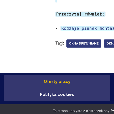
Przeczytaj również:
Rodzaje pianek monta
Tagi:
OKNA DREWNIANE
OKN
Oferty pracy
Polityka cookies
Ta strona korzysta z ciasteczek aby ś