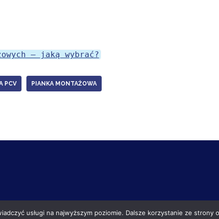
żowych – jaką wybrać?
A PCV
PIANKA MONTAŻOWA
wiadczyć usługi na najwyższym poziomie. Dalsze korzystanie ze strony o