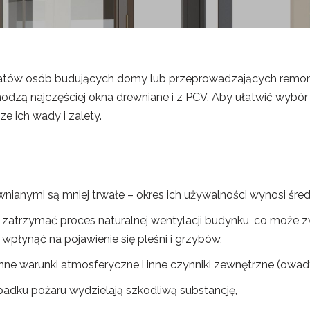
tów osób budujących domy lub przeprowadzających remont
odzą najczęściej okna drewniane i z PCV. Aby ułatwić wybór 
e ich wady i zalety.
ianymi są mniej trwałe – okres ich używalności wynosi średn
zatrzymać proces naturalnej wentylacji budynku, co może z
łynąć na pojawienie się pleśni i grzybów,
nne warunki atmosferyczne i inne czynniki zewnętrzne (owady
ypadku pożaru wydzielają szkodliwą substancję,