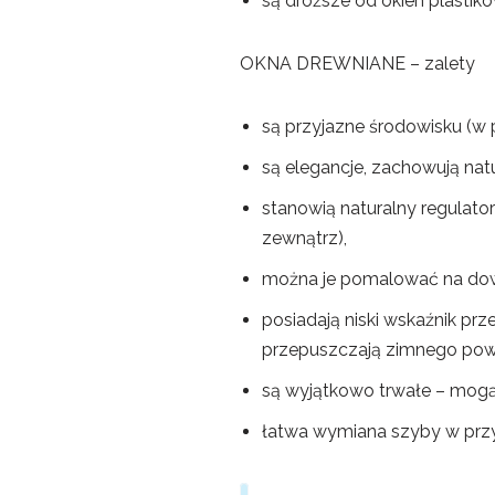
są droższe od okien plastik
OKNA DREWNIANE – zalety
są przyjazne środowisku (w 
są elegancje, zachowują nat
stanowią naturalny regulato
zewnątrz),
można je pomalować na dowol
posiadają niski wskaźnik pr
przepuszczają zimnego powi
są wyjątkowo trwałe – mogą
łatwa wymiana szyby w przy