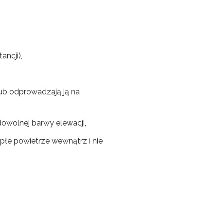
ncji),
lub odprowadzają ją na
owolnej barwy elewacji,
płe powietrze wewnątrz i nie