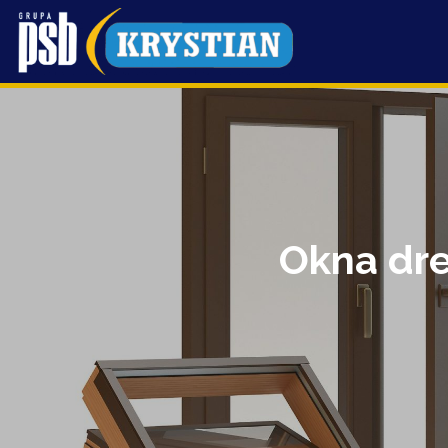
Przejdź
do
treści
Okna dre