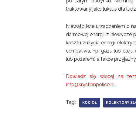
po całym budynku. Niemniej 
traktowany jako luksus dla lu
Niewątpliwie urządzeniem o na
darmowej energii z niewyczerp
kosztu zużycia energii elektry
cen paliwa, np. gazu lub olej
lub pożarem) a także przyjazn
Dowiedz się więcej na te
info@krystianpolice.pl
Tagi:
KOCIOŁ
KOLEKTORY S