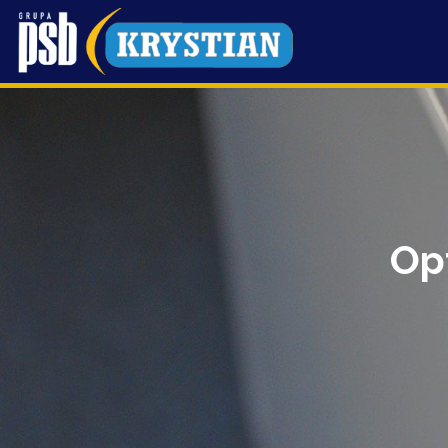
Przejdź
do
treści
Op