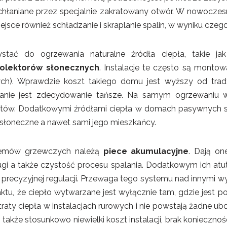
hłaniane przez specjalnie zakratowany otwór. W nowocze
jsce również schładzanie i skraplanie spalin, w wyniku cze
stać do ogrzewania naturalne źródła ciepła, takie ja
olektorów słonecznych
. Instalacje te często są mon
ch). Wprawdzie koszt takiego domu jest wyższy od tra
wanie jest zdecydowanie tańsze. Na samym ogrzewaniu 
tów. Dodatkowymi źródłami ciepła w domach pasywnych 
o słoneczne a nawet sami jego mieszkańcy.
stemów grzewczych należą
piece akumulacyjne
. Dają on
ugi a także czystość procesu spalania. Dodatkowym ich atu
precyzyjnej regulacji. Przewaga tego systemu nad innymi wy
ktu, że ciepło wytwarzane jest wyłącznie tam, gdzie jest potr
straty ciepła w instalacjach rurowych i nie powstają żadne ub
akże stosunkowo niewielki koszt instalacji, brak koniecznośc