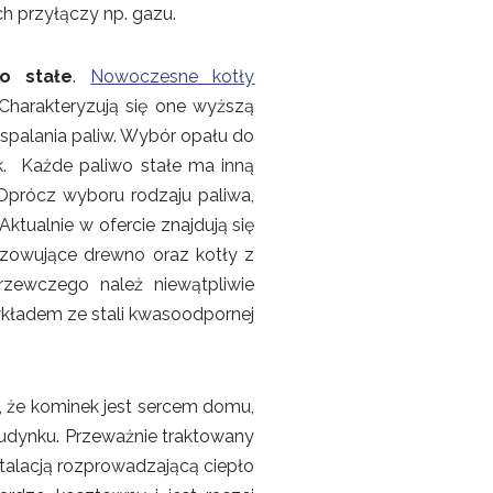
h przyłączy np. gazu.
wo stałe
.
Nowoczesne kotły
Charakteryzują się one wyższą
spalania paliw. Wybór opału do
ek. Każde paliwo stałe ma inną
Oprócz wyboru rodzaju paliwa,
ktualnie w ofercie znajdują się
azowujące drewno oraz kotły z
ewczego należ niewątpliwie
kładem ze stali kwasoodpornej
, że kominek jest sercem domu,
budynku. Przeważnie traktowany
stalacją rozprowadzającą ciepło