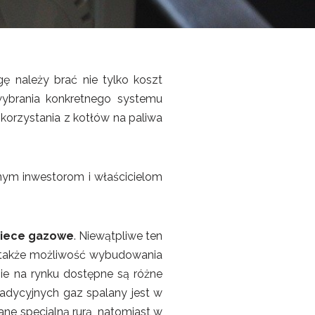
 należy brać nie tylko koszt
wybrania konkretnego systemu
orzystania z kotłów na paliwa
nym inwestorom i właścicielom
iece gazowe
. Niewątpliwe ten
a także możliwość wybudowania
ie na rynku dostępne są różne
radycyjnych gaz spalany jest w
ne specjalną rurą, natomiast w