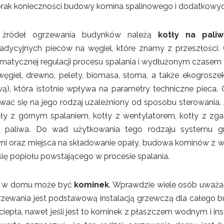
brak konieczności budowy komina spalinowego i dodatkowyc
ch źródeł ogrzewania budynków należą
kotły na pali
radycyjnych pieców na węgiel, które znamy z przeszłości. 
matycznej regulacji procesu spalania i wydłużonym czasem 
 węgiel, drewno, pelety, biomasa, słoma, a także ekogrosz
ą), która istotnie wpływa na parametry techniczne pieca. 
ać się na jego rodzaj uzależniony od sposobu sterowania. A
tły z górnym spalaniem, kotły z wentylatorem, kotły z zg
paliwa. Do wad użytkowania tego rodzaju systemu grz
wni oraz miejsca na składowanie opały, budowa kominów z w
ię popiołu powstającego w procesie spalania.
ła w domu może być
kominek
. Wprawdzie wiele osób uważa
grzewania jest podstawową instalacją grzewczą dla całego 
ciepła, nawet jeśli jest to kominek z płaszczem wodnym i in