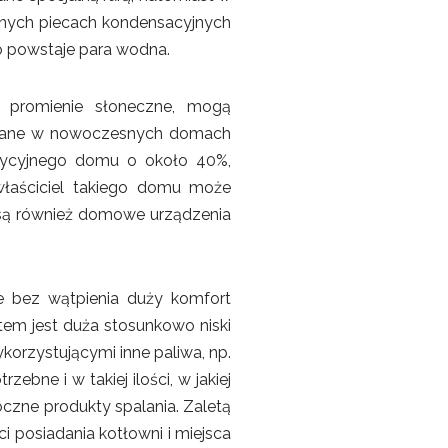
snych piecach kondensacyjnych
go powstaje para wodna.
k promienie słoneczne, mogą
towane w nowoczesnych domach
dycyjnego domu o około 40%,
właściciel takiego domu może
są również domowe urządzenia
e bez wątpienia duży komfort
tem jest duża stosunkowo niski
korzystującymi inne paliwa, np.
zebne i w takiej ilości, w jakiej
oczne produkty spalania. Zaletą
i posiadania kotłowni i miejsca