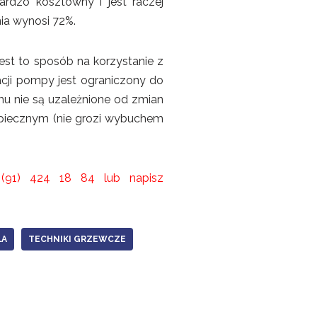
rdzo kosztowny i jest raczej
ia wynosi 72%.
Jest to sposób na korzystanie z
acji pompy jest ograniczony do
omu nie są uzależnione od zmian
zpiecznym (nie grozi wybuchem
(91) 424 18 84 lub napisz
ŁA
TECHNIKI GRZEWCZE