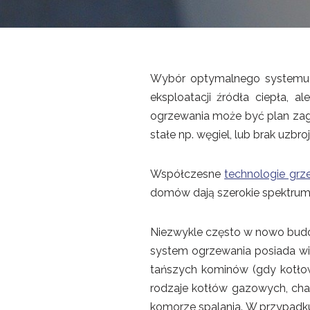
Wybór optymalnego systemu o
eksploatacji źródła ciepła,
ogrzewania może być plan zag
stałe np. węgiel, lub brak uzbr
Współczesne
technologie gr
domów dają szerokie spektrum
Niezwykle często w nowo budo
system ogrzewania posiada wi
tańszych kominów (gdy kotłow
rodzaje kotłów gazowych, char
komorze spalania. W przypadku