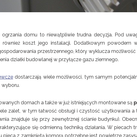
grzania domu to niewątpliwie trudna decyzja. Pod uwagę
 ale również koszt jego instalacji. Dodatkowym powodem 
ospodarowania przestrzennego, który wyklucza możliwość k
ojenia działki budowlanej w przyłącze gazu ziemnego.
zewcze
dostarczają wiele możliwości, tym samym potencjal
 wyboru.
wanych domach a także w już istniejących montowane są
p
ele zalet, w tym łatwość obsługi i czystość użytkowania 
nia znajduje się przy zewnętrznej ścianie budynku). Obecn
akteryzujące się odmienną techniką działania. W piecach t
 pieca z zamkniętą komorą potrzebne jest powietrze zasysa