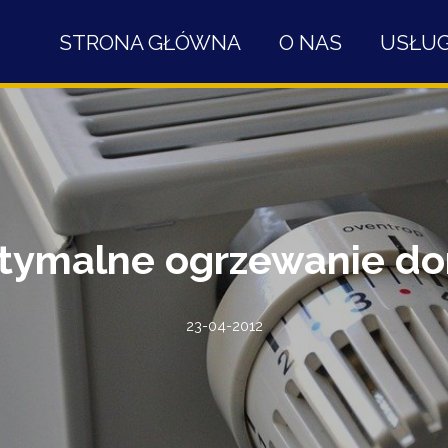
STRONA GŁÓWNA
O NAS
USŁUG
tymalne ogrzewanie d
23-04-2012