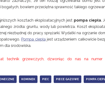
warto zaznaczyć, że ten rodzaj ogrzewania domu jest ba
dzi bogatych, bowiem przeciętna sprawność takiego ogrzewan
jniższych kosztach eksploatacyjnych jest
pompa ciepła
. 
alnego źródła: gruntu, wody lub powietrza. Koszt eksploat
cznej niezbędnej do pracy sprężarki. Wydatki na ogrzanie d
u opałowego.
Pompa ciepła
jest urządzeniem całkowicie be
ym dla środowiska.
mat technik grzewczych, dzwoniąc do nas na numer 
LONECZNE
KOMINEK
PIEC
PIECE GAZOWE
POMPA CIEP