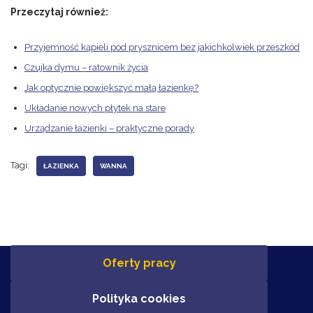
Przeczytaj również:
Przyjemność kąpieli pod prysznicem bez jakichkolwiek przeszkód
Czujka dymu – ratownik życia
Jak optycznie powiększyć małą łazienkę?
Układanie nowych płytek na stare
Urządzanie łazienki – praktyczne porady
Tagi:
ŁAZIENKA
WANNA
Oferty pracy
Polityka cookies