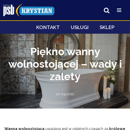
Przejdź
do
treści
KONTAKT
USŁUGI
SKLEP
Piękno wanny
wolnostojącej – wady i
zalety
10-03-2022
Wanna wolnostojąca
uważana jest w ostatnich czasach za
królowe