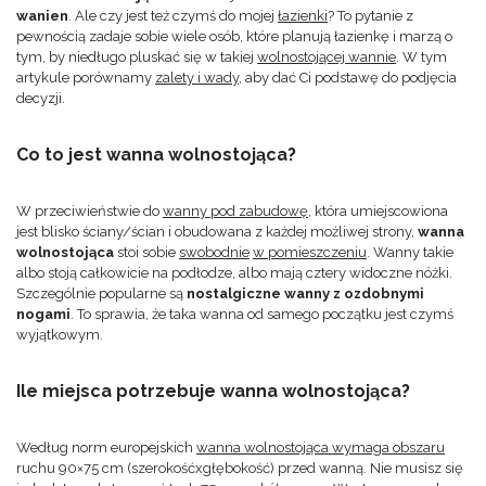
wanien
. Ale czy jest też czymś do mojej
łazienki
? To pytanie z
pewnością zadaje sobie wiele osób, które planują łazienkę i marzą o
tym, by niedługo pluskać się w takiej
wolnostojącej wannie
. W tym
artykule porównamy
zalety i wady
, aby dać Ci podstawę do podjęcia
decyzji.
Co to jest wanna wolnostojąca?
W przeciwieństwie do
wanny pod zabudowę
, która umiejscowiona
jest blisko ściany/ścian i obudowana z każdej możliwej strony,
wanna
wolnostojąca
stoi sobie
swobodnie
w pomieszczeniu
. Wanny takie
albo stoją całkowicie na podłodze, albo mają cztery widoczne nóżki.
Szczególnie popularne są
nostalgiczne wanny z ozdobnymi
nogami
. To sprawia, że taka wanna od samego początku jest czymś
wyjątkowym.
Ile miejsca potrzebuje wanna wolnostojąca?
Według norm europejskich
wanna wolnostojąca wymaga obszaru
ruchu 90×75 cm (szerokośćxgłębokość) przed wanną. Nie musisz się