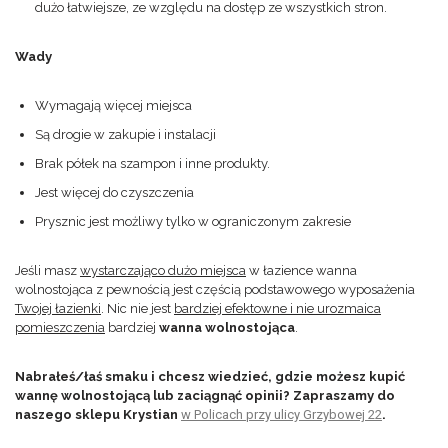
dużo łatwiejsze, ze względu na dostęp ze wszystkich stron.
Wady
Wymagają więcej miejsca
Są drogie w zakupie i instalacji
Brak półek na szampon i inne produkty.
Jest więcej do czyszczenia
Prysznic jest możliwy tylko w ograniczonym zakresie
Jeśli masz
wystarczająco dużo miejsca
w łazience wanna
wolnostojąca z pewnością jest częścią podstawowego wyposażenia
Twojej łazienki
. Nic nie jest
bardziej efektowne i nie urozmaica
pomieszczenia
bardziej
wanna wolnostojąca
.
Nabrałeś/łaś smaku i chcesz wiedzieć, gdzie możesz kupić
wannę wolnostojącą lub zaciągnąć opinii? Zapraszamy do
naszego sklepu Krystian
w Policach przy ulicy Grzybowej 22
.