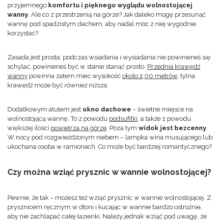
przyjemnego
komfortu i pięknego wyglądu wolnostojącej
wanny
. Ale co z przestrzenią na górze? Jak daleko mogę przesunąć
wannę pod spadzistym dachem, aby nadal móc z niej wygodnie
korzystać?
Zasada jest prosta: podczas wsiadania i wysiadania nie powinieneś się
schylać, powinieneś być w stanie stanąć prosto.
Przednia krawędź
wanny
powinna zatem mieć wysokość
około 2,00 metrów
, tylna
krawędź może być również niższa.
Dodatkowym atutem jest
okno dachowe
– świetne miejsce na
wolnostojącą wannę. To z powodu
podsufitki
, a także z powodu
większej ilości
powietrza na górze
. Poza tym
widok jest bezcenny
.
W nocy pod rozgwieżdżonym niebem – lampka wina musującego lub
ukochana osoba w ramionach. Co może być bardziej romantycznego?
Czy można wziąć prysznic w wannie wolnostojącej?
Pewnie, że tak – możesz też wziąć prysznic w wannie wolnostojącej. Z
prysznicem ręcznym w dłoni i kucając w wannie bardzo ostrożnie,
aby nie zachlapać całej łazienki. Należy jednak wziąć pod uwagę, że