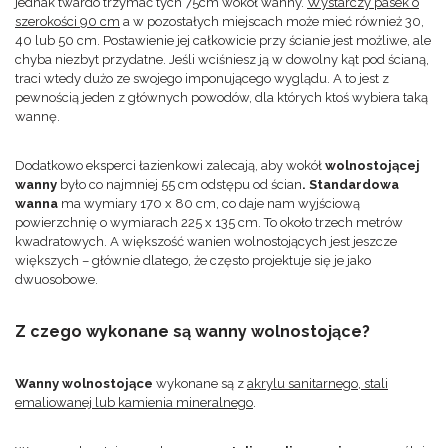
jednak twardo trzymać tych 75cm wokół wanny.
Wystarczy pasek o
szerokości 90 cm
a w pozostałych miejscach może mieć również 30,
40 lub 50 cm. Postawienie jej całkowicie przy ścianie jest możliwe, ale
chyba niezbyt przydatne. Jeśli wciśniesz ją w dowolny kąt pod ścianą,
traci wtedy dużo ze swojego imponującego wyglądu. A to jest z
pewnością jeden z głównych powodów, dla których ktoś wybiera taką
wannę.
Dodatkowo eksperci łazienkowi zalecają, aby wokół
wolnostojącej
wanny
było co najmniej 55 cm odstępu od ścian
. Standardowa
wanna
ma wymiary 170 x 80 cm, co daje nam wyjściową
powierzchnię o wymiarach 225 x 135 cm. To około trzech metrów
kwadratowych. A większość wanien wolnostojących jest jeszcze
większych – głównie dlatego, że często projektuje się je jako
dwuosobowe.
Z czego wykonane są wanny wolnostojące?
Wanny wolnostojące
wykonane są z
akrylu sanitarnego, stali
emaliowanej lub kamienia mineralnego
.