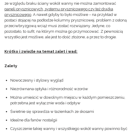
ze względu braku ściany wokół wanny nie można zamontować
paneli prysznicowych, systemu prysznicowego czy też drążka
prysznicowego
. A nawet gdyby to było możliwe – na przykład w
postaci stojącej na podłodze kolumny prysznicowej, problem z osłoną
przeciwbryzgową wciąż musi zostać rozwiązany. Jedyne, co
pozostało, to sufit, na którym można go przymocować. Z pewnością
wszystko jest możliwe, ale jest to dość złożone, a przez to drogie.
Krótko i zwięźle na temat zalet i wad:
Zalety
Nowoczesny i stylowy wygląd
Niezrównana optyka i różnorodność wzorów
Można umieścić w dowolnym miejscu w każdym pomieszczeniu,
potrzebna jest wyłącznie woda i odpływ
Świetnie się sprawdza w łazienkach ze skosami
Idealne dla fanów nostalgii
Czyszczenie takiej wanny i wszystkiego wokół wanny powinno być