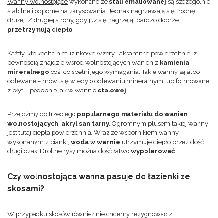
Wanny wolnostojące
wykonane ze
stali emaliowanej
są szczególnie
stabilne i odporne
na zarysowania. Jednak nagrzewają się trochę
dłużej. Z drugiej strony, gdy już się nagrzeją, bardzo dobrze
przetrzymują ciepło
.
Każdy, kto kocha
nietuzinkowe wzory i aksamitne powierzchnie
, z
pewnością znajdzie wśród wolnostojących wanien z
kamienia
mineralnego
coś, co spełni jego wymagania. Takie wanny są albo
odlewane – mówi się wtedy o odlewaniu mineralnym lub formowane
z płyt – podobnie jak w wannie
stalowej
.
Przejdźmy do trzeciego
popularnego materiału do wanien
wolnostojących
:
akryl sanitarny
. Ogromnym plusem takiej wanny
jest tutaj ciepła powierzchnia. Wraz ze wspornikiem wanny
wykonanym z pianki,
woda w wannie
utrzymuje ciepło przez
dość
długi czas
.
Drobne rysy
można dość łatwo
wypolerować
.
Czy wolnostojąca wanna pasuje do łazienki ze
skosami?
W przypadku skosów również nie chcemy rezygnować z