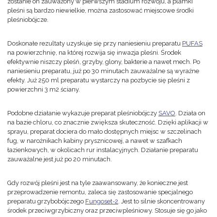
zostanie on zauważony w pierwszym stadium rozwoju, a plamki
pleśni są bardzo niewielkie, można zastosować miejscowe środki
pleśniobójcze.
Doskonałe rezultaty uzyskuje się przy naniesieniu preparatu
PUFAS
na powierzchnię, na której rozwija się inwazja pleśni. Środek
efektywnie niszczy pleśń, grzyby, glony, bakterie a nawet mech. Po
naniesieniu preparatu, już po 30 minutach zauważalne są wyraźne
efekty. Już 250 ml preparatu wystarczy na pozbycie się pleśni z
powierzchni 3 m2 ściany.
Podobne działanie wykazuje preparat pleśniobójczy
SAVO
. Działa on
na bazie chloru, co znacznie zwiększa skuteczność. Dzięki aplikacji w
sprayu, preparat dociera do mało dostępnych miejsc w szczelinach
fug, w narożnikach kabiny prysznicowej, a nawet w szafkach
łazienkowych, w okolicach rur instalacyjnych. Działanie preparatu
zauważalne jest już po 20 minutach.
Gdy rozwój pleśni jest na tyle zaawansowany, że konieczne jest
przeprowadzenie remontu, zaleca się zastosowanie specjalnego
preparatu grzybobójczego
Fungoset-2
. Jest to silnie skoncentrowany
środek przeciwgrzybiczny oraz przeciwpleśniowy. Stosuje się go jako