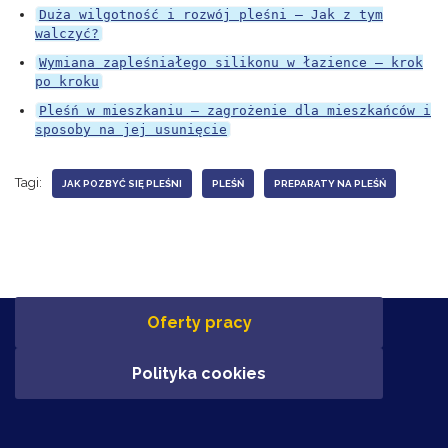
Duża wilgotność i rozwój pleśni – Jak z tym
walczyć?
Wymiana zapleśniałego silikonu w łazience – krok
po kroku
Pleśń w mieszkaniu – zagrożenie dla mieszkańców i
sposoby na jej usunięcie
Tagi:
JAK POZBYĆ SIĘ PLEŚNI
PLEŚŃ
PREPARATY NA PLEŚŃ
Oferty pracy
Polityka cookies