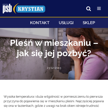
Przejdź
do
treści
KONTAKT
USŁUGI
SKLEP
Pleśń w mieszkaniu –
jak się jej pozbyć?
23-12-2013
Wysoka temperatura i duża wilgotność w pomieszczeniu to pierwsza
przyczyna do pojawienia się w mieszkaniu pleśni. Najczęściej pojawia
się ona w łazienkach, gdzie z uwagi na brak okien istnieje trudność