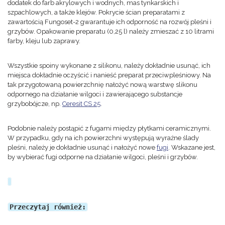
dodatek do farb akrylowych i wodnych, mas tynkarskich i
szpachlowych, a także klejów. Pokrycie ścian preparatami z
zawartością Fungoset-2 gwarantuje ich odporność na rozwój pleśni i
grzybów. Opakowanie preparatu (0,25 l) należy zmieszać z 10 litrami
farby, kleju lub zaprawy.
Wszystkie spoiny wykonane z silikonu, należy dokładnie usunąć, ich
miejsca dokładnie oczyścić i nanieść preparat przeciwpleśniowy. Na
tak przygotowaną powierzchnię nałożyć nową warstwę slikonu
odpornego na działanie wilgoci i zawierającego substancje
grzybobójcze, np.
Ceresit CS 25
.
Podobnie należy postąpić z fugami między płytkami ceramicznymi.
W przypadku, gdy na ich powierzchni występują wyraźne ślady
pleśni, należy je dokładnie usunąć i nałożyć nowe
fugi
. Wskazane jest,
by wybierać fugi odporne na działanie wilgoci, pleśni i grzybów.
Przeczytaj również: