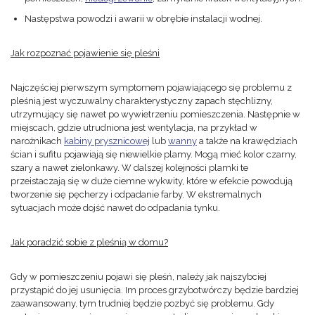
Następstwa powodzi i awarii w obrębie instalacji wodnej.
Jak rozpoznać pojawienie się pleśni
Najczęściej pierwszym symptomem pojawiającego się problemu z
pleśnią jest wyczuwalny charakterystyczny zapach stęchlizny,
utrzymujący się nawet po wywietrzeniu pomieszczenia. Następnie w
miejscach, gdzie utrudniona jest wentylacja, na przykład w
narożnikach
kabiny prysznicowej
lub
wanny
a także na krawędziach
ścian i sufitu pojawiają się niewielkie plamy. Mogą mieć kolor czarny,
szary a nawet zielonkawy. W dalszej kolejności plamki te
przeistaczają się w duże ciemne wykwity, które w efekcie powodują
tworzenie się pęcherzy i odpadanie farby. W ekstremalnych
sytuacjach może dojść nawet do odpadania tynku.
Jak poradzić sobie z pleśnią w domu?
Gdy w pomieszczeniu pojawi się pleśń, należy jak najszybciej
przystąpić do jej usunięcia. Im proces grzybotwórczy będzie bardziej
zaawansowany, tym trudniej będzie pozbyć się problemu. Gdy