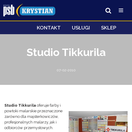
Przejdź
do
treści
KONTAKT
USŁUGI
SKLEP
Studio Tikkurila
07-02-2010
Studio Tikkurila
oferuje farby i
powłoki malarskie przeznaczone
zarówno dla majsterkowiczów,
profesjonalnych malarzy, jak i
odbiorców przemysłowych.