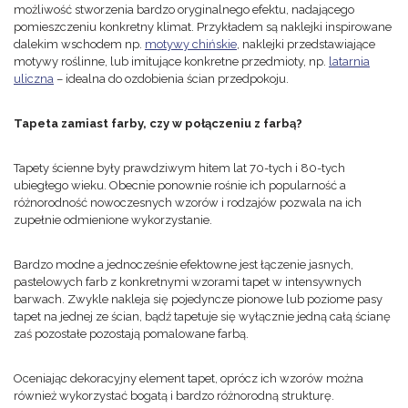
możliwość stworzenia bardzo oryginalnego efektu, nadającego
pomieszczeniu konkretny klimat. Przykładem są naklejki inspirowane
dalekim wschodem np.
motywy chińskie
, naklejki przedstawiające
motywy roślinne, lub imitujące konkretne przedmioty, np.
latarnia
uliczna
– idealna do ozdobienia ścian przedpokoju.
Tapeta zamiast farby, czy w połączeniu z farbą?
Tapety ścienne były prawdziwym hitem lat 70-tych i 80-tych
ubiegłego wieku. Obecnie ponownie rośnie ich popularność a
różnorodność nowoczesnych wzorów i rodzajów pozwala na ich
zupełnie odmienione wykorzystanie.
Bardzo modne a jednocześnie efektowne jest łączenie jasnych,
pastelowych farb z konkretnymi wzorami tapet w intensywnych
barwach. Zwykle nakleja się pojedyncze pionowe lub poziome pasy
tapet na jednej ze ścian, bądź tapetuje się wyłącznie jedną całą ścianę
zaś pozostałe pozostają pomalowane farbą.
Oceniając dekoracyjny element tapet, oprócz ich wzorów można
również wykorzystać bogatą i bardzo różnorodną strukturę.