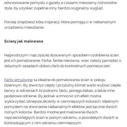
odwzorowanie pomysłu z gazety a czasami mieszamy różnorodne
style, by uzyskać zupełnie inny, bardzo oryginalny wygląd.
Poniżej znajdziesz kilka inspiracji, które pomogą ci w niebanalnym
urządzeniu mieszkania.
Ściany jak malowane
Najprostszym i najczęściej stosowanym sposobem ozdobienia ścian,
jest ich pomalowanie. Farba, farbie nierówna, więc należy pamiętać o
żelaznych zasadach doboru farb do konkretnych pomieszczeń.
Farby emulsyjne
są idealne do pomalowania ścian w pokoju
dziennym. By stworzyć ciepły i przytulny klimat warto wybrać ciepłe
barwy w odcieniach brzoskwini, beżu, jasnego kakao, a także inne
pastelowe odcienie. By jednak wzmocnić ich efekt można
wykorzystać silniejsze akcenty w ciemniejszych kolorach. Idealnym
pomysłem na stworzenie niebanalnych efektów jest łącznie dwóch
różnych kolorów. Bardzo modne jest malowanie dwóch
naprzeciwległych ścian w jasnym odcieniu, a pozostałych dwóch w
kontrastującym z nim odcieniu ciemniejszym.