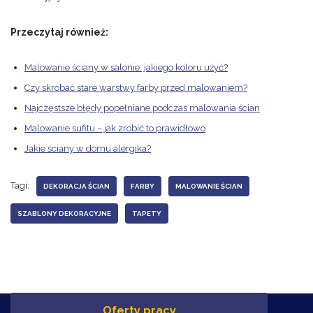
Przeczytaj również:
Malowanie ściany w salonie: jakiego koloru użyć?
Czy skrobać stare warstwy farby przed malowaniem?
Najczęstsze błędy popełniane podczas malowania ścian
Malowanie sufitu – jak zrobić to prawidłowo
Jakie ściany w domu alergika?
Tagi:
DEKORACJA ŚCIAN
FARBY
MALOWANIE ŚCIAN
SZABLONY DEKORACYJNE
TAPETY
Oferty pracy