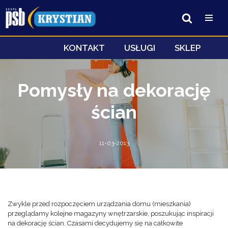
Przejdź
do
treści
KONTAKT
USŁUGI
SKLEP
Pomysły na dekorację
ścian
11-03-2013
Zwykle przed rozpoczęciem urządzania domu (mieszkania)
przeglądamy kolejne magazyny wnętrzarskie, poszukując inspiracji
na dekorację ścian. Czasami decydujemy się na całkowite