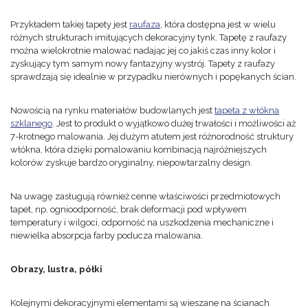
Przykładem takiej tapety jest
raufaza
, która dostępna jest w wielu
różnych strukturach imitujących dekoracyjny tynk. Tapetę z raufazy
można wielokrotnie malować nadając jej co jakiś czas inny kolor i
zyskujący tym samym nowy fantazyjny wystrój. Tapety z raufazy
sprawdzają się idealnie w przypadku nierównych i popękanych ścian.
Nowością na rynku materiałów budowlanych jest
tapeta z włókna
szklanego
. Jest to produkt o wyjątkowo dużej trwałości i możliwości aż
7-krotnego malowania. Jej dużym atutem jest różnorodność struktury
włókna, która dzięki pomalowaniu kombinacją najróżniejszych
kolorów zyskuje bardzo oryginalny, niepowtarzalny design.
Na uwagę zasługują również cenne właściwości przedmiotowych
tapet, np. ognioodporność, brak deformacji pod wpływem
temperatury i wilgoci, odporność na uszkodzenia mechaniczne i
niewielka absorpcja farby poducza malowania.
Obrazy, lustra, półki
Kolejnymi dekoracyjnymi elementami są wieszane na ścianach