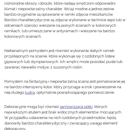
różnorodne obrazy i obrazki, które nadają wnętrzom odpowiedni
klimat i niepowtarzalny charakter. Wciąż modne a jednocześnie
bardzo oryginalne są oprawiane w ramki zdjęcia mieszkańców.
Bardzo charakterystyczne są zdjęcia wykonane w technice sepii lub w
odcieniach szarości wieszane na jasnych ścianach w kolorowych
ramkach, lub umieszczane w antyramach i wieszane na bardzo
kolorowych ścianach.
Niebanalnym pomysłem jest również wykonanie stałych ramek
przyklejonych na ścianie, które wykonuje się z ozdobnych listew
gipsowych lub styropianowych. Ich wnętrz może pozostać puste lub
zawierać niewielki motyw z suszonych roślin.
Pomysłem na fantazyjną i niepowtarzalną ścianę jest pomalowanie jej
na bardzo intensywny kolor, który przyciąga wzrok i powieszenie na
niej dużego
lustra
, optymalnie powiększającego pomieszczenie.
Dekoracyjne mogą być również
samowiszące półki
, których
największym atutem jest brak widocznych elementów mocujących.
W przypadku ustawienia na nich ozdobnych przedmiotów, będą
stanowiły bardzo charakterystyczny i zwracający uwagę element
dekoracyjny.