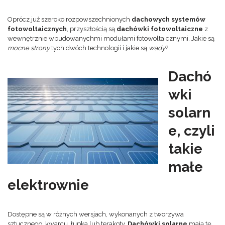
Oprócz już szeroko rozpowszechnionych
dachowych systemów
fotowoltaicznych
, przyszłością są
dachówki fotowoltaiczne
z
wewnętrznie wbudowanychmi modułami fotowoltaicznymi. Jakie są
mocne strony
tych dwóch technologii i jakie są
wady
?
Dachó
wki
solarn
e, czyli
takie
małe
elektrownie
Dostępne są w różnych wersjach, wykonanych z tworzywa
sztucznego, kwarcu, łupka lub terakoty.
Dachówki solarne
mają tę