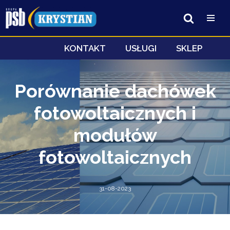
Przejdź
do
treści
KONTAKT
USŁUGI
SKLEP
Porównanie dachówek
fotowoltaicznych i
modułów
fotowoltaicznych
31-08-2023