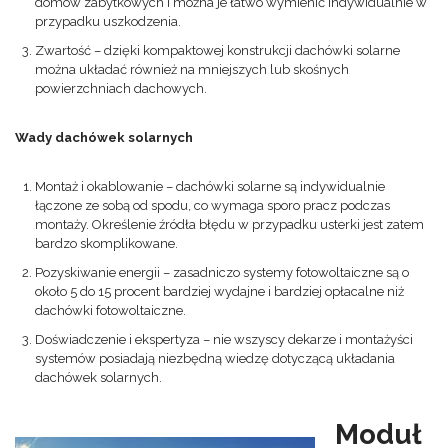
domów zabytkowych i można je łatwo wymienić indywidualnie w
przypadku uszkodzenia.
Zwartość – dzięki kompaktowej konstrukcji dachówki solarne
można układać również na mniejszych lub skośnych
powierzchniach dachowych.
Wady dachówek solarnych
Montaż i okablowanie – dachówki solarne są indywidualnie
łączone ze sobą od spodu, co wymaga sporo pracz podczas
montaży. Określenie źródła błędu w przypadku usterki jest zatem
bardzo skomplikowane.
Pozyskiwanie energii – zasadniczo systemy fotowoltaiczne są o
około 5 do 15 procent bardziej wydajne i bardziej opłacalne niż
dachówki fotowoltaiczne.
Doświadczenie i ekspertyza – nie wszyscy dekarze i montażyści
systemów posiadają niezbędną wiedzę dotyczącą układania
dachówek solarnych.
Moduł