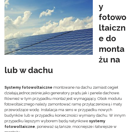
y
fotowo
ltaiczn
e do
monta
żu na
lub w dachu
Systemy fotowoltaiczne
montowane na dachu zamiast cegieł
działają jednocześnie jako generatory prądu jak i panele dachowe.
Również w tym przypadku montaż jest wymagający. Obok modułu
fotowoltaicznego należy zamontować ramę przyłączeniową i maty
przewodzące wodę. Instalacja ma sens w przypadku nowych
budynków lub w przypadku konieczności wymiany dachu. W innym
przypadku lepszym wyborem będą natynkowe
systemy
fotowoltaiczne
, ponieważ są tańsze, mocniejsze i łatwiejsze w