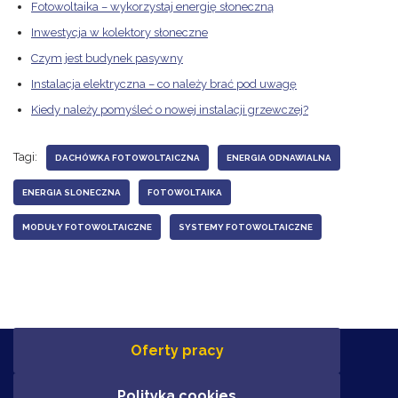
Fotowoltaika – wykorzystaj energię słoneczną
Inwestycja w kolektory słoneczne
Czym jest budynek pasywny
Instalacja elektryczna – co należy brać pod uwagę
Kiedy należy pomyśleć o nowej instalacji grzewczej?
Tagi:
DACHÓWKA FOTOWOLTAICZNA
ENERGIA ODNAWIALNA
ENERGIA SLONECZNA
FOTOWOLTAIKA
MODUŁY FOTOWOLTAICZNE
SYSTEMY FOTOWOLTAICZNE
Oferty pracy
Polityka cookies