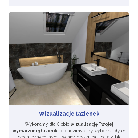
Wizualizacje łazienek
Wykonamy dla Ciebie
wizualizację Twojej
wymarzonej łazienki
, doradzimy przy wyborze płytek
ceramicznych, mebli, wanny, prysznica i toalety, jak