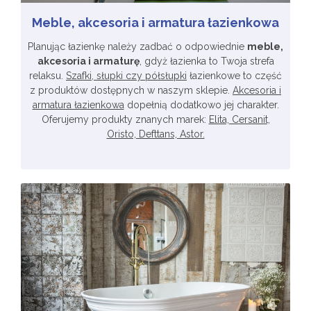
Meble, akcesoria i armatura łazienkowa
Planując łazienkę należy zadbać o odpowiednie
meble,
akcesoria i armaturę
, gdyż łazienka to Twoja strefa
relaksu.
Szafki, słupki czy półsłupki
łazienkowe to część
z produktów dostępnych w naszym sklepie.
Akcesoria i
armatura łazienkowa
dopełnią dodatkowo jej charakter.
Oferujemy produkty znanych marek:
Elita, Cersanit,
Oristo, Defttans, Astor.