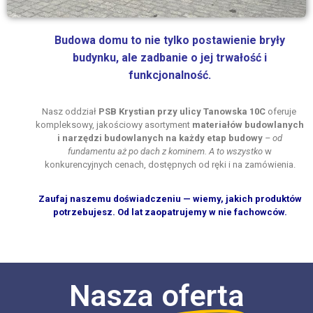
Budowa domu
to nie tylko postawienie bryły
budynku, ale zadbanie o jej trwałość i
funkcjonalność.
Nasz oddział
PSB Krystian przy ulicy Tanowska 10C
oferuje
kompleksowy, jakościowy asortyment
materiałów budowlanych
i
narzędzi budowlanych na każdy etap budowy
– od
fundamentu aż po dach z kominem. A to wszystko
w
konkurencyjnych cenach, dostępnych od ręki i na zamówienia.
Zaufaj naszemu doświadczeniu — wiemy, jakich produktów
potrzebujesz. Od lat zaopatrujemy w nie fachowców.
Nasza
oferta