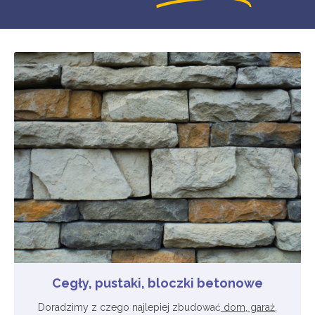
Cegły, pustaki, bloczki betonowe
Doradzimy z czego najlepiej zbudować
dom, garaż,