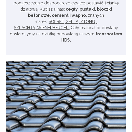
pomieszczenie dospodarcze czy też postawić ściankę
działową.
Kupisz u nas:
cegły, pustaki, bloczki
betonowe, cement i wapno,
znanych
marek:
SOLBET,
XELLA,
YTONG,
SZLACHTA,
WIENERBERGER.
Cały materiał budowlany
dostarczymy na działkę budowlaną naszym
transportem
HDS.