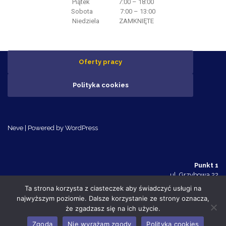
Piątek 7:00 – 18:00
Sobota 7:00 – 13:00
Niedziela ZAMKNIĘTE
Oferty pracy
Polityka cookies
Neve
| Powered by
WordPress
Punkt 1
ul. Grzybowa 22
Police 72-010
Ta strona korzysta z ciasteczek aby świadczyć usługi na
tel. 91 455 70 32
najwyższym poziomie. Dalsze korzystanie ze strony oznacza,
Punkt 2
że zgadzasz się na ich użycie.
ul. Tanowska 10c
Police 72-010
Zgoda
Nie wyrażam zgody
Polityka cookies