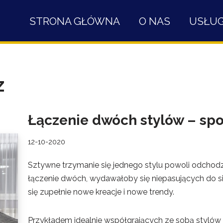
STRONA GŁÓWNA
O NAS
USŁUG
z
Łączenie dwóch stylów – spo
12-10-2020
Sztywne trzymanie się jednego stylu powoli odchod
łączenie dwóch, wydawałoby się niepasujących do si
się zupełnie nowe kreacje i nowe trendy.
Przykładem idealnie współgrających ze sobą stylów