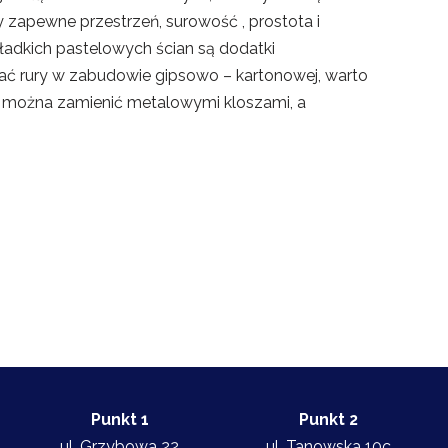
zapewne przestrzeń, surowość , prostota i
ładkich pastelowych ścian są dodatki
ać rury w zabudowie gipsowo – kartonowej, warto
można zamienić metalowymi kloszami, a
Punkt 1
Punkt 2
ul. Grzybowa 22
ul. Tanowska 10c