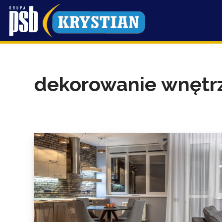
Przejdź
do
treści
dekorowanie wnętr