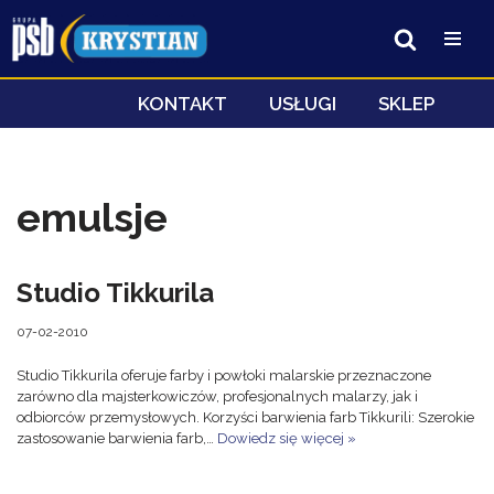
Przejdź
do
treści
KONTAKT
USŁUGI
SKLEP
emulsje
Studio Tikkurila
07-02-2010
Studio Tikkurila oferuje farby i powłoki malarskie przeznaczone
zarówno dla majsterkowiczów, profesjonalnych malarzy, jak i
odbiorców przemysłowych. Korzyści barwienia farb Tikkurili: Szerokie
zastosowanie barwienia farb,…
Dowiedz się więcej »