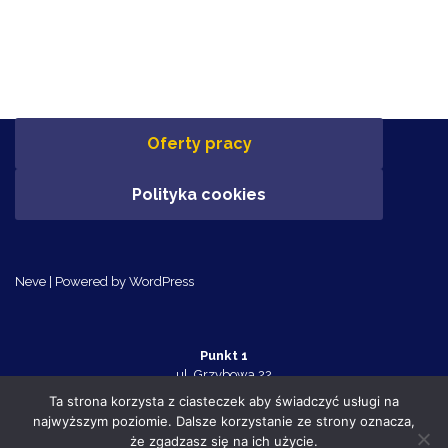
Oferty pracy
Polityka cookies
Neve
| Powered by
WordPress
Punkt 1
ul. Grzybowa 22
Police 72-010
Ta strona korzysta z ciasteczek aby świadczyć usługi na
tel. 91 455 70 32
najwyższym poziomie. Dalsze korzystanie ze strony oznacza,
Punkt 2
że zgadzasz się na ich użycie.