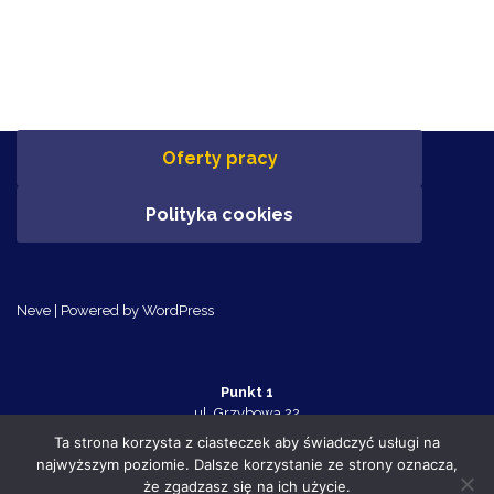
Oferty pracy
Polityka cookies
Neve
| Powered by
WordPress
Punkt 1
ul. Grzybowa 22
Police 72-010
Ta strona korzysta z ciasteczek aby świadczyć usługi na
tel. 91 455 70 32
najwyższym poziomie. Dalsze korzystanie ze strony oznacza,
Punkt 2
że zgadzasz się na ich użycie.