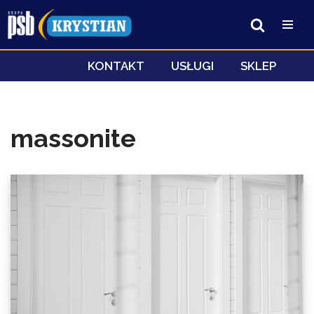
Przejdź
do
treści
KONTAKT
USŁUGI
SKLEP
massonite