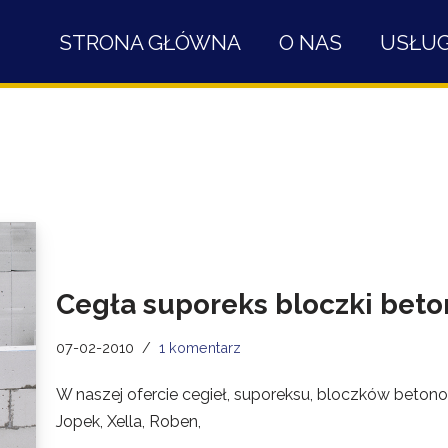
STRONA GŁÓWNA
O NAS
USŁUG
Cegła suporeks bloczki bet
07-02-2010
1 komentarz
W naszej ofercie cegieł, suporeksu, bloczków betonow
Jopek, Xella, Roben,