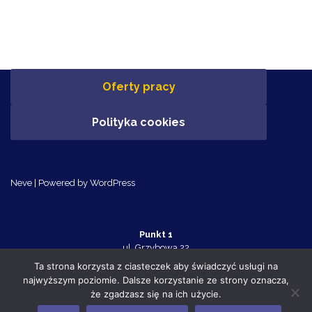
Oferty pracy
Polityka cookies
Neve
| Powered by
WordPress
Punkt 1
ul. Grzybowa 22
Police 72-010
Ta strona korzysta z ciasteczek aby świadczyć usługi na
tel. 91 455 70 32
najwyższym poziomie. Dalsze korzystanie ze strony oznacza,
Punkt 2
że zgadzasz się na ich użycie.
ul. Tanowska 10c