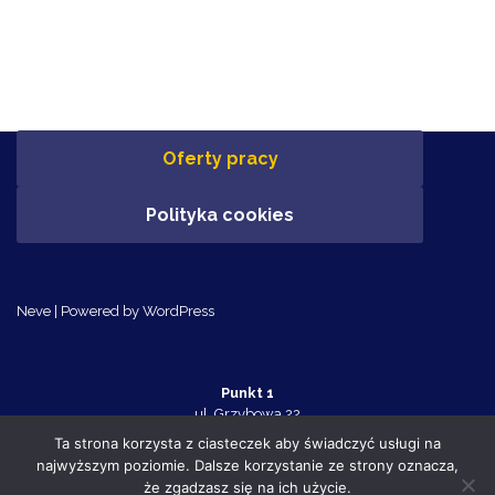
Oferty pracy
Polityka cookies
Neve
| Powered by
WordPress
Punkt 1
ul. Grzybowa 22
Police 72-010
Ta strona korzysta z ciasteczek aby świadczyć usługi na
tel. 91 455 70 32
najwyższym poziomie. Dalsze korzystanie ze strony oznacza,
Punkt 2
że zgadzasz się na ich użycie.