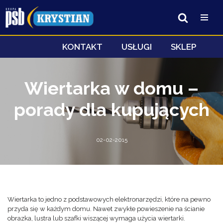
Przejdź
do
treści
KONTAKT
USŁUGI
SKLEP
Wiertarka w domu –
porady dla kupujących
02-02-2015
Wiertarka to jedno z podstawowych elektronarzędzi, które na pewno
przyda się w każdym domu. Nawet zwykłe powieszenie na ścianie
obrazka, lustra lub szafki wiszącej wymaga użycia wiertarki.