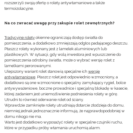
rozszerzyli swoją ofertę o rolety antywłamaniowe a także
termoizolacyjne.
Na co zwracać uwagę przy zakupie rolet zewnętrznych?
Tradycyjne rolety
okienne ograniczają dostęp światła do
pomieszczenia, a dodatkowo zmniejszają odgłos padającego deszczu.
Płaszcz rolety wykonany jest z lamelek aluminiowych lub
plastikowych. W sytuacji, gdy wolą inwestora jest wpuszczenie do
pomieszczenia odrobiny światła, może o wybrać wersję rolet z
lamelkami perorowanymi.
Ulepszony wariant rolet stanowią specjalne ich
wersje
antywłamaniowe
. Płaszcz rolet jest odpowiednio wzmocniony, a
dodatkowo są one wzmocnione o specjalny zamykający rygiel, bolce
antywyważeniowe, boczne prowadnice i specjalną blokadę w kasecie,
której zadaniem jest uniemożliwienie podniesienia rolety w górę.
Utrudni to również oderwanie rolet od ściany.
Wprawdzie zamknięte rolety utrudniają dotarcie złodzieja do domu,
niemniej jednak jednoznacznie informują, że najprawdopodobniej w
domu nikogo nie ma.
Warto jest dodatkowo wyposażyć rolety w specjalne czujniki ruchu,
które w przypadku próby włamania uruchomią alarm.