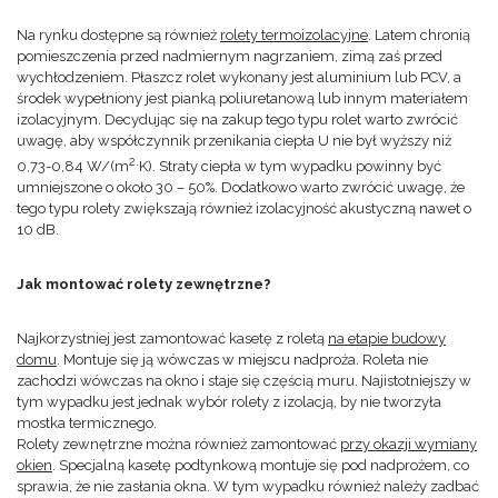
Na rynku dostępne są również
rolety termoizolacyjne
. Latem chronią
pomieszczenia przed nadmiernym nagrzaniem, zimą zaś przed
wychłodzeniem. Płaszcz rolet wykonany jest aluminium lub PCV, a
środek wypełniony jest pianką poliuretanową lub innym materiałem
izolacyjnym. Decydując się na zakup tego typu rolet warto zwrócić
uwagę, aby współczynnik przenikania ciepła U nie był wyższy niż
2.
0,73-0,84 W/(m
K). Straty ciepła w tym wypadku powinny być
umniejszone o około 30 – 50%. Dodatkowo warto zwrócić uwagę, że
tego typu rolety zwiększają również izolacyjność akustyczną nawet o
10 dB.
Jak montować rolety zewnętrzne?
Najkorzystniej jest zamontować kasetę z roletą
na etapie budowy
domu
. Montuje się ją wówczas w miejscu nadproża. Roleta nie
zachodzi wówczas na okno i staje się częścią muru. Najistotniejszy w
tym wypadku jest jednak wybór rolety z izolacją, by nie tworzyła
mostka termicznego.
Rolety zewnętrzne można również zamontować
przy okazji wymiany
okien
. Specjalną kasetę podtynkową montuje się pod nadprożem, co
sprawia, że nie zasłania okna. W tym wypadku również należy zadbać