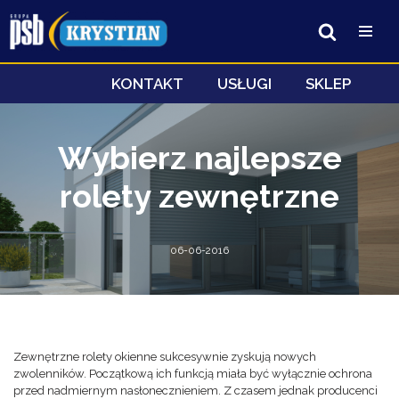
Przejdź
do
treści
KONTAKT
USŁUGI
SKLEP
Wybierz najlepsze
rolety zewnętrzne
06-06-2016
Zewnętrzne rolety okienne sukcesywnie zyskują nowych
zwolenników. Początkową ich funkcją miała być wyłącznie ochrona
przed nadmiernym nasłonecznieniem. Z czasem jednak producenci