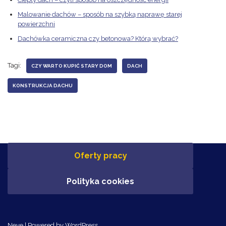
Malowanie dachów – sposób na szybką naprawę starej
powierzchni
Dachówka ceramiczna czy betonowa? Którą wybrać?
Tagi:
CZY WARTO KUPIĆ STARY DOM
DACH
KONSTRUKCJA DACHU
Oferty pracy
Polityka cookies
Neve
| Powered by
WordPress