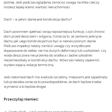
później. Jeśli podczas oglądania zwrócisz uwagę na kilka rzeczy,
możesz lepiej ocenić wartość nieruchomości.
Dach – w jakim stanie jest konstrukcja dachu?
Dach powinnien spełniać swoją najważniejszą funkcję, czyli chronić
dom przed deszczem i wilgocią. Oznacza to, że zarówno pokrycie
dachu jak i jego konstrukcjamusi być w nienaruszonym stanie.
Podczas inspekcji należy zwrócić uwagę czy wszystko jest
dopasowane do siebie, nie ma dużych deformacji lub uszkodzeń, czy
woda deszczowa nie przenika do środka a i żadne szkodniki
niezamieszkały w konstrukcji dachu. Wówczas należy zapewnić
wystarczającą izolację termiczną.
Jeśli natomiast dach ma większe szczeliny, miejscami jest zapadnięty
lub przecieka oznacza to prawdopodobnie, że dach będzie trzeba
wymienić a to będzie drogie.
Przeczytaj również:
Ciepły dach – czyli sposób na oszczędność energii