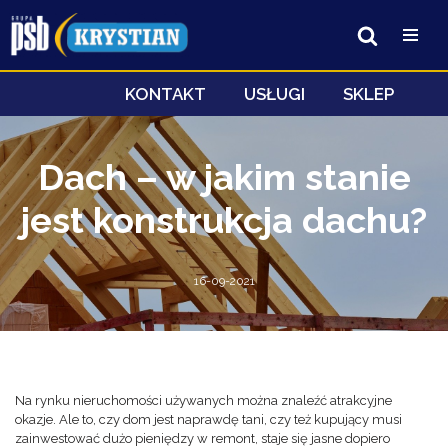
Przejdź
do
treści
KONTAKT
USŁUGI
SKLEP
Dach – w jakim stanie
jest konstrukcja dachu?
16-09-2021
Na rynku nieruchomości używanych można znaleźć atrakcyjne
okazje. Ale to, czy dom jest naprawdę tani, czy też kupujący musi
zainwestować dużo pieniędzy w remont, staje się jasne dopiero