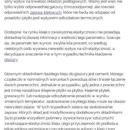
silny wpływ na trwałość okładzin podłogowych. Ważny jest więc nie
tylko wybór odpowiedniej galzury (mrozoodpornej), ale również
odpowiednich
zapraw klejowych
, które nie będą się odspajać od
posadzki i płytki pod wpływem odkształceń termicznych.
Dostępne na rynku kleje o zwiększonej elastyczności nie posiadają
dokładnej liczbowej informacji o wielkości tego parametru. Szacuje
się, że parametr ten wynosi zwykle kila procent, co według
niektórych osób wywiera niewielki wpływ na ich elastyczność, a
decydujące znaczenie ma w tym wypadku technika kładzenia
glazury
.
Głównym składnikiem każdego kleju do glazury jest cement, którego
cząsteczki w normalnych warunkach powodują silne i trwałe łączenie
dwóch powierzchni. Jednakże w przypadku, gdy jedna z powierzchni
jest mniej nasiąkliwa (klejenie płytki na płytkę, klejenie płytek
gresowych), lub następuje odkształcenie posadzki w wyniku
zmiennych temperatur, zastosowanie zwykłego kleju może się okazać
niewystarczające. W tych wypadkach zaleca się zastosowanie
zapraw, których skład jest modyfikowany dodatkowymi składnikami.
Są to przede wszystkim polimery (żywice tworzyw sztucznych)
zwiększające elastyczność kleju i jego przyczepność do podłoża a
także włókna opóźniające czas odciągnięcia wilgoci z kleju i tym