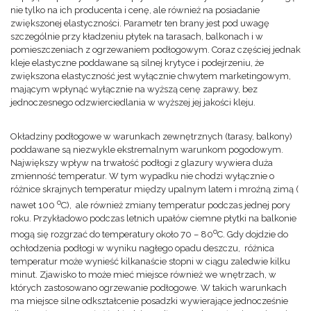
nie tylko na ich producenta i cenę, ale również na posiadanie
zwiększonej elastyczności. Parametr ten brany jest pod uwagę
szczególnie przy kładzeniu płytek na tarasach, balkonach i w
pomieszczeniach z ogrzewaniem podłogowym. Coraz częściej jednak
kleje elastyczne poddawane są silnej krytyce i podejrzeniu, że
zwiększona elastyczność jest wyłącznie chwytem marketingowym,
mającym wpłynąć wyłącznie na wyższą cenę zaprawy, bez
jednoczesnego odzwierciedlania w wyższej jej jakości kleju.
Okładziny podłogowe w warunkach zewnętrznych (tarasy, balkony)
poddawane są niezwykle ekstremalnym warunkom pogodowym.
Największy wpływ na trwałość podłogi z glazury wywiera duża
zmienność temperatur. W tym wypadku nie chodzi wyłącznie o
różnice skrajnych temperatur między upalnym latem i mroźną zimą (
o
nawet 100
C), ale również zmiany temperatur podczas jednej pory
roku. Przykładowo podczas letnich upałów ciemne płytki na balkonie
o
mogą się rozgrzać do temperatury około 70 – 80
C. Gdy dojdzie do
ochłodzenia podłogi w wyniku nagłego opadu deszczu, różnica
temperatur może wynieść kilkanaście stopni w ciągu zaledwie kilku
minut. Zjawisko to może mieć miejsce również we wnętrzach, w
których zastosowano ogrzewanie podłogowe. W takich warunkach
ma miejsce silne odkształcenie posadzki wywierające jednocześnie