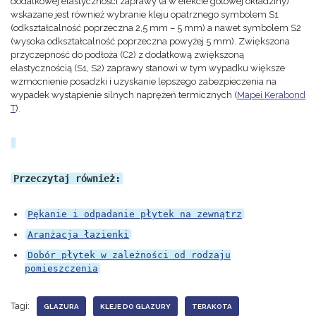
dodatkowej elastyczności zaprawy (a w efekcie gotowej okładziny)
wskazane jest również wybranie kleju opatrznego symbolem S1
(odkształcalność poprzeczna 2,5 mm – 5 mm) a nawet symbolem S2
(wysoka odkształcalność poprzeczna powyżej 5 mm). Zwiększona
przyczepność do podłoża (C2) z dodatkową zwiększoną
elastycznością (S1, S2) zaprawy stanowi w tym wypadku większe
wzmocnienie posadzki i uzyskanie lepszego zabezpieczenia na
wypadek wystąpienie silnych naprężeń termicznych (
Mapei Kerabond
T
).
Przeczytaj również:
Pękanie i odpadanie płytek na zewnątrz
Aranżacja łazienki
Dobór płytek w zależności od rodzaju
pomieszczenia
Tagi:
GLAZURA
KLEJE DO GLAZURY
TERAKOTA