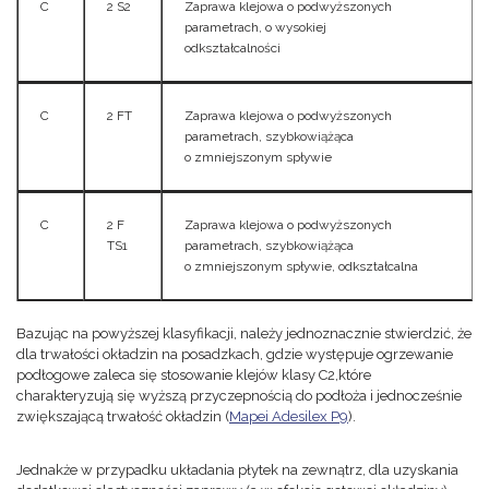
C
2 S2
Zaprawa klejowa o podwyższonych
parametrach, o wysokiej
odkształcalności
C
2 FT
Zaprawa klejowa o podwyższonych
parametrach, szybkowiążąca
o zmniejszonym spływie
C
2 F
Zaprawa klejowa o podwyższonych
TS1
parametrach, szybkowiążąca
o zmniejszonym spływie, odkształcalna
Bazując na powyższej klasyfikacji, należy jednoznacznie stwierdzić, że
dla trwałości okładzin na posadzkach, gdzie występuje ogrzewanie
podłogowe zaleca się stosowanie klejów klasy C2,które
charakteryzują się wyższą przyczepnością do podłoża i jednocześnie
zwiększającą trwałość okładzin (
Mapei Adesilex P9
).
Jednakże w przypadku układania płytek na zewnątrz, dla uzyskania