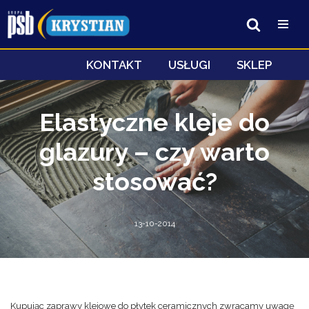
Przejdź
do
treści
KONTAKT
USŁUGI
SKLEP
Elastyczne kleje do
glazury – czy warto
stosować?
13-10-2014
Kupując zaprawy klejowe do płytek ceramicznych zwracamy uwagę