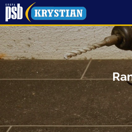
Przejdź
do
treści
Ran