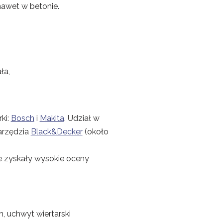
nawet w betonie.
ła,
.
ki:
Bosch
i
Makita
. Udział w
narzędzia
Black&Decker
(około
ie zyskały wysokie oceny
h, uchwyt wiertarski