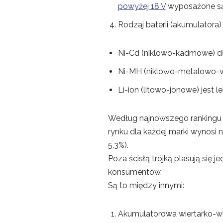
powyżej 18 V
wyposażone są 
Rodzaj baterii (akumulatora
Ni-Cd (niklowo-kadmowe) dłu
Ni-MH (niklowo-metalowo-wod
Li-ion (litowo-jonowe) jes
Według najnowszego rankingu p
rynku dla każdej marki wynosi 
5,3%).
Poza ścisłą trójką plasują się 
konsumentów.
Są to między innymi:
Akumulatorowa wiertarko-wk