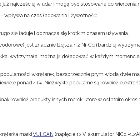
już najczęściej w udar i mogą być stosowane do wiercenia 
) – wpływa na czas ładowania i żywotność:
go się ładuje i odznacza się krótkim czasem używania,
orowe) jest znacznie lżejsza niż Ni-Cd i bardziej wytrzyma
t lekka, wytrzymała, można ją doładować w każdym momencie
opularności wkrętarek, bezsprzecznie prym wiodą dwie mar
niewiele ponad 41%. Niezwykle popularne są również elektro
jednak również produkty innych marek, które w ostatnim okres
rętarka marki
VULCAN
(napięcie 12 V, akumulator NiCd -1.2A