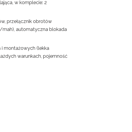
ająca, w komplecie: 2
ów, przełącznik obrotów
v/mah), automatyczna blokada
h i montażowych (lekka
 każdych warunkach, pojemność