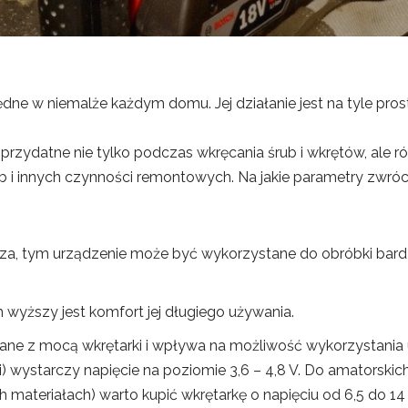
dne w niemalże każdym domu. Jej działanie jest na tyle prost
 przydatne nie tylko podczas wkręcania śrub i wkrętów, ale
arb i innych czynności remontowych. Na jakie parametry zwró
sza, tym urządzenie może być wykorzystane do obróbki bard
 wyższy jest komfort jej długiego używania.
ązane z mocą wkrętarki i wpływa na możliwość wykorzystania 
) wystarczy napięcie na poziomie 3,6 – 4,8 V. Do amatorski
 materiałach) warto kupić wkrętarkę o napięciu od 6,5 do 14 