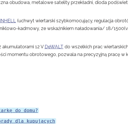
na obudowa, metalowe satelity przekładni, dioda podświetl
INHELL
(uchwyt wiertarski szybkomocujący, regulacja obrot
 niklowo-kadmowy, ze wskaźnikiem naładowania/ 18/1500(
z akumulatorami 12 V
DeWALT
do wszelkich prac wiertarskic
tości momentu obrotowego, pozwala na precyzyjną pracę w
tarkę do domu?
orady dla kupujących