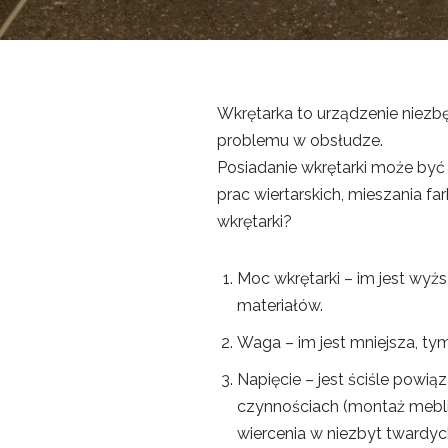
Wkrętarka to urządzenie niezbę
problemu w obsłudze.
Posiadanie wkrętarki może być
prac wiertarskich, mieszania f
wkrętarki?
Moc wkrętarki – im jest wyż
materiałów.
Waga – im jest mniejsza, tym
Napięcie – jest ściśle powi
czynnościach (montaż mebli
wiercenia w niezbyt twardych