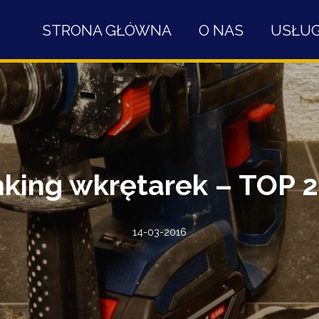
STRONA GŁÓWNA
O NAS
USŁUG
king wkrętarek – TOP 
14-03-2016