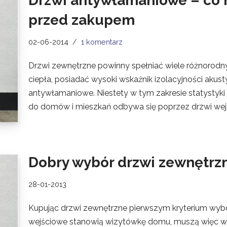
Drzwi antywłamaniowe – co m
przed zakupem
02-06-2014
1 komentarz
Drzwi zewnętrzne powinny spełniać wiele różnorodny
ciepła, posiadać wysoki wskaźnik izolacyjności akus
antywłamaniowe. Niestety w tym zakresie statystyk
do domów i mieszkań odbywa się poprzez drzwi wej
Dobry wybór drzwi zewnętrz
28-01-2013
Kupując drzwi zewnętrzne pierwszym kryterium wyboru
wejściowe stanowią wizytówkę domu, muszą więc wspó