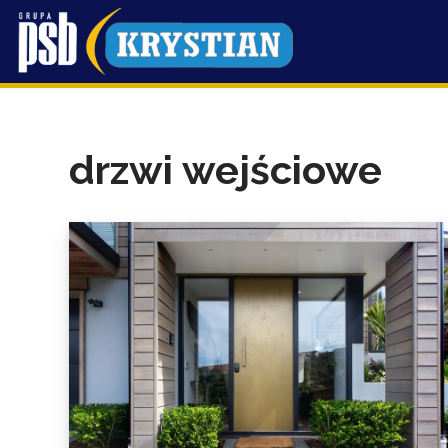
Przejdź
do
treści
drzwi wejściowe