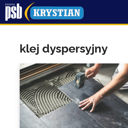
Przejdź
do
treści
klej dyspersyjny