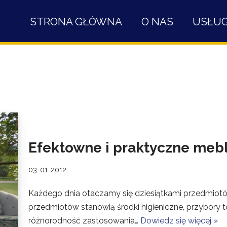
STRONA GŁÓWNA
O NAS
USŁUG
Efektowne i praktyczne meb
03-01-2012
Każdego dnia otaczamy się dziesiątkami przedmiotó
przedmiotów stanowią środki higieniczne, przybory 
różnorodność zastosowania…
Dowiedz się więcej »