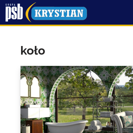
Przejdź
do
treści
koło