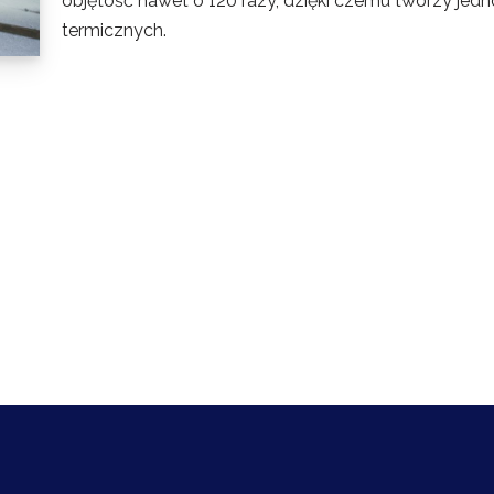
objętość nawet o 120 razy, dzięki czemu tworzy jed
termicznych.