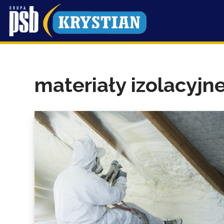
Przejdź
do
treści
materiały izolacyjn