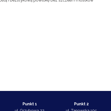
nolitą i bezstykową powłokę bez szczelin i mostków
Punkt 1
Punkt 2
ul. Grzybowa 22
ul. Tanowska 10c