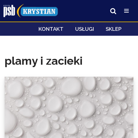
Przejdź
do
treści
KONTAKT
USŁUGI
SKLEP
plamy i zacieki