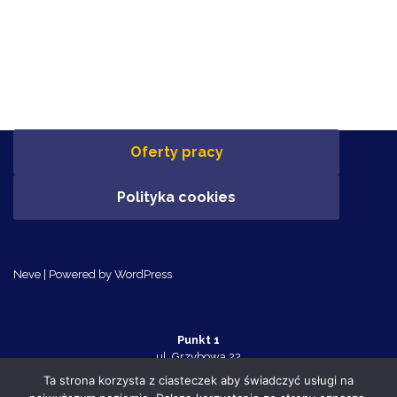
Oferty pracy
Polityka cookies
Neve
| Powered by
WordPress
Punkt 1
ul. Grzybowa 22
Police 72-010
Ta strona korzysta z ciasteczek aby świadczyć usługi na
tel. 91 455 70 32