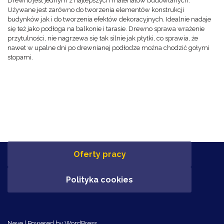
Drewno jest jednym z najlepszych materiałów budowlanych.
Używane jest zarówno do tworzenia elementów konstrukcji
budynków jak i do tworzenia efektów dekoracyjnych. Idealnie nadaje
się też jako podłoga na balkonie i tarasie. Drewno sprawa wrażenie
przytulności, nie nagrzewa się tak silnie jak płytki, co sprawia, że
nawet w upalne dni po drewnianej podłodze można chodzić gołymi
stopami.
Oferty pracy
Polityka cookies
Neve
| Powered by
WordPress