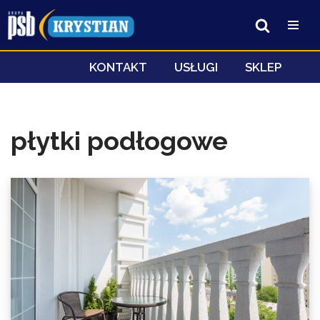
Przejdź
do
treści
KONTAKT
USŁUGI
SKLEP
płytki podłogowe