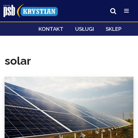
Przejdź
do
treści
KONTAKT
USŁUGI
SKLEP
solar