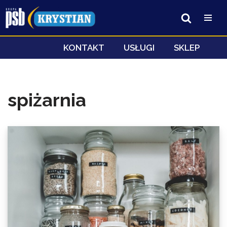
Przejdź
do
treści
KONTAKT
USŁUGI
SKLEP
spiżarnia