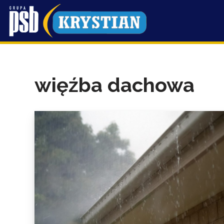
Przejdź
do
treści
więźba dachowa