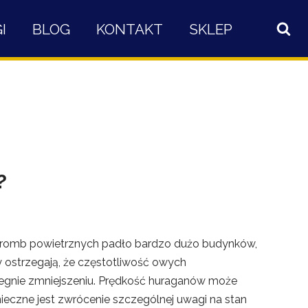
I
BLOG
KONTAKT
SKLEP
?
 i tromb powietrznych padło bardzo dużo budynków,
y ostrzegają, że częstotliwość owych
egnie zmniejszeniu. Prędkość huraganów może
eczne jest zwrócenie szczególnej uwagi na stan