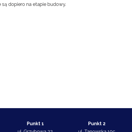
e są dopiero na etapie budowy.
Punkt 1
Punkt 2
ul. Grzybowa 22
ul. Tanowska 10c