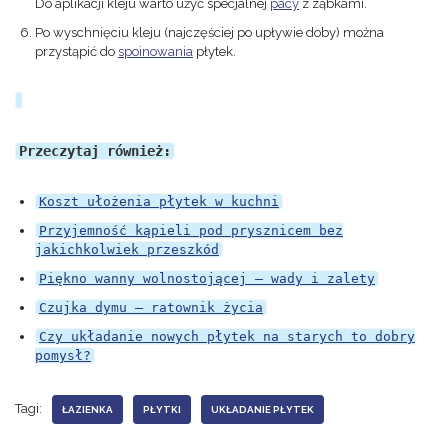
Do aplikacji kleju warto użyć specjalnej
pacy
z ząbkami.
Po wyschnięciu kleju (najczęściej po upływie doby) można
przystąpić do
spoinowania
płytek.
Przeczytaj również:
Koszt ułożenia płytek w kuchni
Przyjemność kąpieli pod prysznicem bez
jakichkolwiek przeszkód
Piękno wanny wolnostojącej – wady i zalety
Czujka dymu – ratownik życia
Czy układanie nowych płytek na starych to dobry
pomysł?
Tagi:
ŁAZIENKA
PŁYTKI
UKŁADANIE PŁYTEK