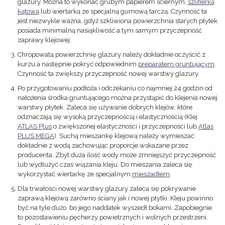
glazury. Można to wykonać grubym papierem ściernym,
szlifierką
kątową
lub wiertarką ze specjalną gumową tarczą. Czynność ta
jest niezwykle ważna, gdyż szkliwiona powierzchnia starych płytek
posiada minimalną nasiąkliwość a tym samym przyczepność
zaprawy klejowej.
Chropowatą powierzchnię glazury należy dokładnie oczyścić z
kurzu a następnie pokryć odpowiednim
preparatem gruntującym
.
Czynność ta zwiększy przyczepność nowej warstwy glazury.
Po przygotowaniu podłoża i odczekaniu co najmniej 24 godzin od
nałożenia środka gruntującego można przystąpić do klejenia nowej
warstwy płytek. Zaleca się używanie dobrych klejów, które
odznaczają się wysoką przyczepnością i elastycznością (Klej
ATLAS Plus
o zwiększonej elastyczności i przyczepności lub
Atlas
PLUS MEGA
). Suchą mieszankę klejową należy wymieszać
dokładnie z wodą zachowując proporcje wskazane przez
producenta. Zbyt duża ilość wody może zmniejszyć przyczepność
lub wydłużyć czas wiązania kleju. Do mieszania zaleca się
wykorzystać wiertarkę ze specjalnym
mieszadłem
.
Dla trwałości nowej warstwy glazury zaleca się pokrywanie
zaprawą klejową zarówno ściany jak i nowej płytki. Kleju powinno
być na tyle dużo, bo jego naddatek wyszedł bokami. Zapobiegnie
to pozostawieniu pęcherzy powietrznych i wolnych przestrzeni.