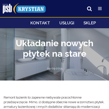
Przejdź
do
treści
KONTAKT
USŁUGI
SKLEP
Układanie nowych
płytek na stare
04-05-2015
Remont łazienki to zapewne niebywale pracochłonne
przedsięwzięcie. Mimo, iż dostępne obecnie nowe wzorniztwo płytek,
armatury łazienkowej i innych dodatków skłaniają do modernizacji