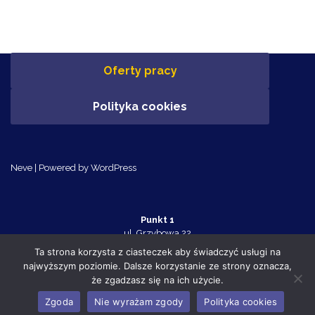
Oferty pracy
Polityka cookies
Neve
| Powered by
WordPress
Punkt 1
ul. Grzybowa 22
Police 72-010
Ta strona korzysta z ciasteczek aby świadczyć usługi na
tel. 91 455 70 32
najwyższym poziomie. Dalsze korzystanie ze strony oznacza,
Punkt 2
że zgadzasz się na ich użycie.
ul. Tanowska 10c
Police 72-010
Zgoda
Nie wyrażam zgody
Polityka cookies
tel. 91 455 75 63