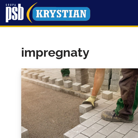
Przejdź
do
treści
impregnaty