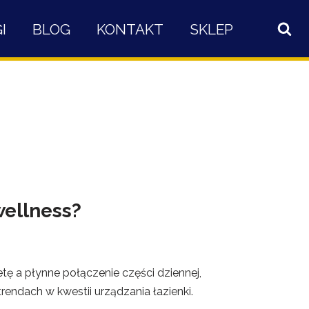
I
BLOG
KONTAKT
SKLEP
wellness?
letę a płynne połączenie części dziennej,
trendach w kwestii urządzania łazienki.