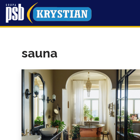
Przejdź
do
treści
sauna