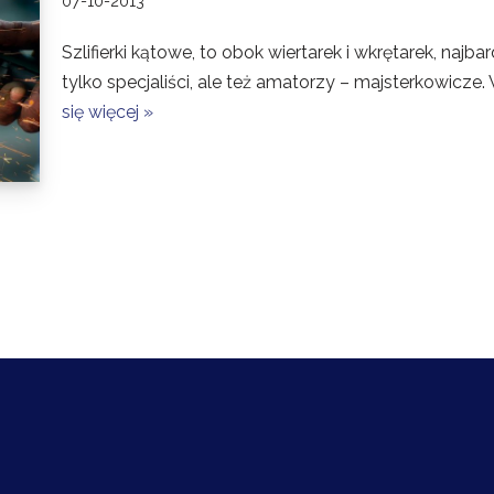
07-10-2013
Szlifierki kątowe, to obok wiertarek i wkrętarek, najba
tylko specjaliści, ale też amatorzy – majsterkowic
się więcej »