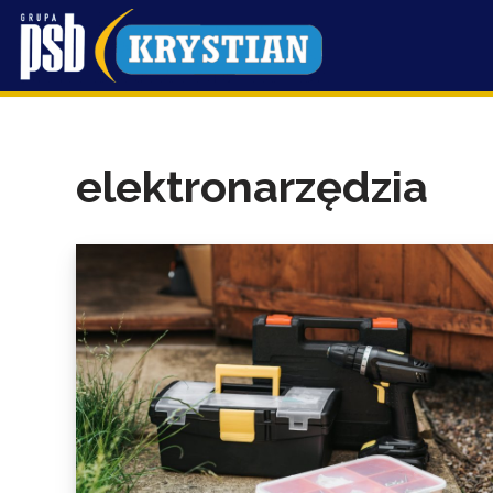
Przejdź
do
treści
elektronarzędzia