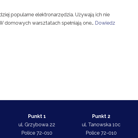
rdziej popularne elektronarzędzia. Używają ich nie
ze. W domowych warsztatach spełniają one…
Dowiedz
Punkt 1
Punkt 2
ul. Grzybowa 22
ul. Tanowska 10c
Police 72-010
Police 72-010