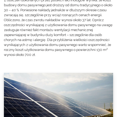
Z obliczeń dokonanych przez polskich technologów wynika, że koszt
budowy domu pasywnego jest droższy od domu tradycyjnego o około
30 – 40 %. Poniesione nakłady jednakże w dłuższym okresie czasu
zwracają się, szczególnie przy wciąż rosnących cenach energii.
Obliczono, że czas zwrotu nakładów wynosi około 37 lat. Oprócz
oszczędności wynikającej z użytkowania domu pasywnego na uwagę
zasługuje również fakt montażu wentylacji mechanicznej
zapewniającej w budynku duży komfort – szczególnie dla osób
chorych na astmę i alergię. Dla przybliżenia wielkości oszczędności
wynikających z użytkowania domu pasywnego warto wspomnieć, że
roczny koszt użytkowania domu pasywnego o powierzchni 130 m²
wynosi około 700 zł.