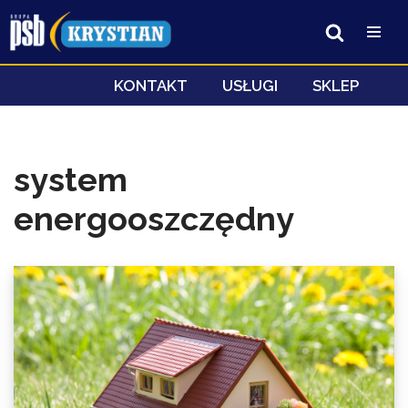
Przejdź
do
treści
KONTAKT
USŁUGI
SKLEP
system
energooszczędny