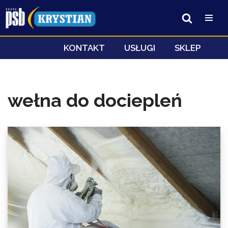
Przejdź
do
treści
KONTAKT
USŁUGI
SKLEP
wełna do dociepleń