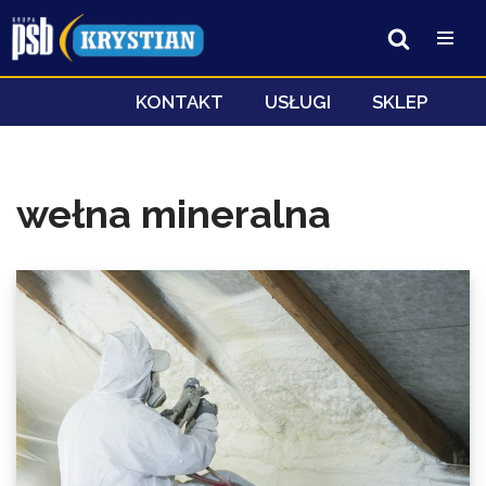
Przejdź
do
treści
KONTAKT
USŁUGI
SKLEP
wełna mineralna