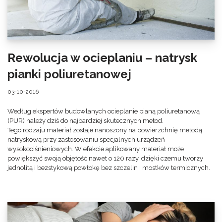
Rewolucja w ocieplaniu – natrysk
pianki poliuretanowej
03-10-2016
Według ekspertów budowlanych ocieplanie pianą poliuretanową
(PUR) należy dziś do najbardziej skutecznych metod.
Tego rodzaju materiał zostaje nanoszony na powierzchnię metodą
natryskową przy zastosowaniu specjalnych urządzeń
wysokociśnieniowych. W efekcie aplikowany materiał może
powiększyć swoją objętość nawet o 120 razy, dzięki czemu tworzy
jednolitą i bezstykową powłokę bez szczelin i mostków termicznych.