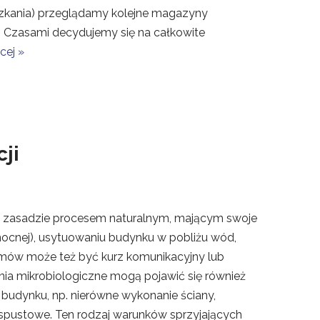
zkania) przeglądamy kolejne magazyny
an. Czasami decydujemy się na całkowite
cej »
ji
 w zasadzie procesem naturalnym, mającym swoje
łnocnej), usytuowaniu budynku w pobliżu wód,
zmów może też być kurz komunikacyjny lub
nia mikrobiologiczne mogą pojawić się również
budynku, np. nierówne wykonanie ściany,
y spustowe. Ten rodzaj warunków sprzyjających