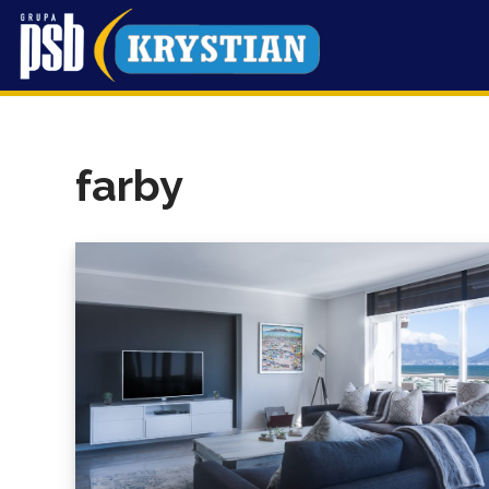
Przejdź
do
treści
farby