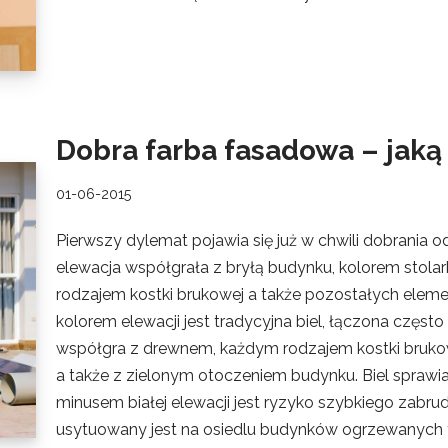
Dobra farba fasadowa – jaką
01-06-2015
Pierwszy dylemat pojawia się już w chwili dobrania 
elewacja współgrała z bryłą budynku, kolorem stolar
rodzajem kostki brukowej a także pozostałych elem
kolorem elewacji jest tradycyjna biel, łączona częst
współgra z drewnem, każdym rodzajem kostki brukow
a także z zielonym otoczeniem budynku. Biel sprawia t
minusem białej elewacji jest ryzyko szybkiego zabr
usytuowany jest na osiedlu budynków ogrzewanych