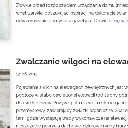
Zwykle przed rozpoczęciem urządzania domu (mies
wnętrzarskie, poszukując inspiracji na dekorację ści
odwzorowanie pomysłu z gazety a…
Dowiedz się wię
Zwalczanie wilgoci na elewac
12-06-2012
Pojawienie się ich na elewacjach zewnętrznych jest
podłoże w słabo oświetlonej elewacji (od strony pó
drzew i krzewów. Pożywką dla rozwoju mikroorgani
przemysłowy, zawierający związki organiczne. Skaże
tam, gdzie występują wady wykonawcze na elewacji 
nieszczelne pokrycia dachowe, dziurawe rynny i rur